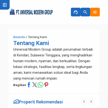
left_panel_open
support_agent
search
menu
Beranda
»
Tentang Kami
Tentang Kami
Universal Modern Group adalah perumahan terbaik
di Kendari, Sulawesi Tenggara, yang menghadirkan
hunian modern, nyaman, dan berkualitas. Dengan
lokasi strategis, fasilitas lengkap, serta lingkungan
aman, kami menawarkan solusi ideal bagi Anda
yang mencari rumah impian.
Bagikan
maps_home_work
‹
›
Properti Rekomendasi