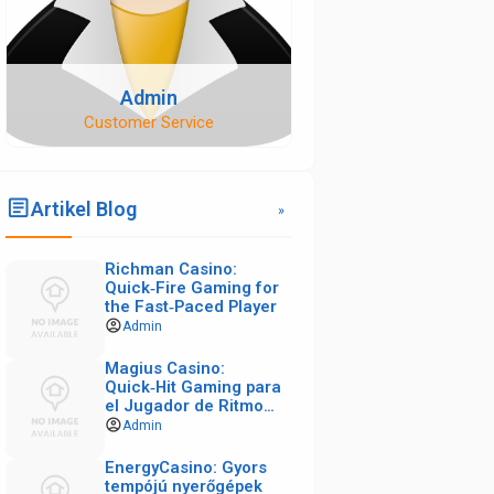
Admin
Customer Service
universal.modern.group
@queensharesidence1
0821-9477-0789
0821-9477-0789
article
Artikel Blog
»
Richman Casino:
Quick‑Fire Gaming for
the Fast‑Paced Player
account_circle
Admin
Magius Casino:
Quick‑Hit Gaming para
el Jugador de Ritmo
Rápido
account_circle
Admin
EnergyCasino: Gyors
tempójú nyerőgépek