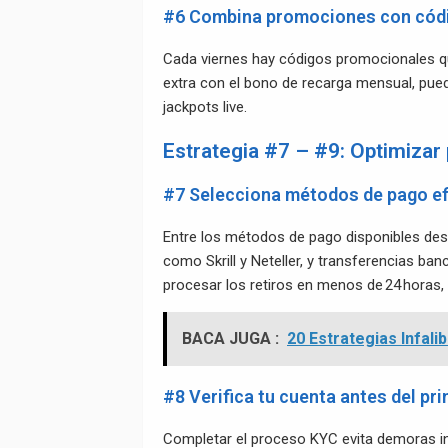
#6 Combina promociones con códi
Cada viernes hay códigos promocionales que
extra con el bono de recarga mensual, pue
jackpots live.
Estrategia #7 – #9: Optimizar 
#7 Selecciona métodos de pago ef
Entre los métodos de pago disponibles des
como Skrill y Neteller, y transferencias b
procesar los retiros en menos de 24 horas,
BACA JUGA :
20 Estrategias Infali
#8 Verifica tu cuenta antes del pri
Completar el proceso KYC evita demoras in