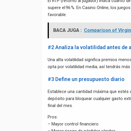
El RTP (retorno al jugador) indica cuánto d
supere el 96 %. En Casino Online, los juego
favorable.
BACA JUGA :
Comparison of Virgin
#2 Analiza la volatilidad antes de 
Una alta volatilidad significa premios men
opta por volatilidad media; así tendrás más
#3 Define un presupuesto diario
Establece una cantidad máxima que estés di
depósito para bloquear cualquier gasto ext
final del mes.
Pros:
– Mayor control financiero