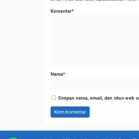
Komentar*
Nama*
Simpan nama, email, dan situs web s