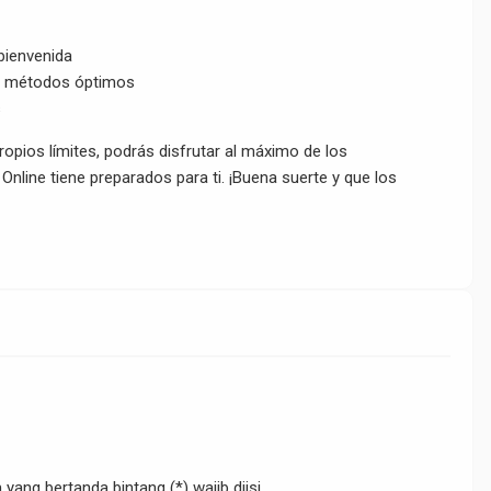
bienvenida
te métodos óptimos
s
opios límites, podrás disfrutar al máximo de los
nline tiene preparados para ti. ¡Buena suerte y que los
yang bertanda bintang (*) wajib diisi