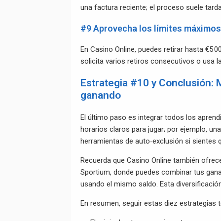
una factura reciente; el proceso suele tard
#9 Aprovecha los límites máximos 
En Casino Online, puedes retirar hasta €5 0
solicita varios retiros consecutivos o usa la 
Estrategia #10 y Conclusión: 
ganando
El último paso es integrar todos los aprend
horarios claros para jugar; por ejemplo, un
herramientas de auto‑exclusión si sientes q
Recuerda que Casino Online también ofrece
Sportium, donde puedes combinar tus gana
usando el mismo saldo. Esta diversificación 
En resumen, seguir estas diez estrategias t