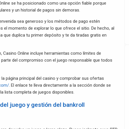
 Online se ha posicionado como una opción fiable porque
ulares y un historial de pagos sin demoras.
ienvenida sea generoso y los métodos de pago estén
s el momento de explorar lo que ofrece el sitio. De hecho, al
a que duplica tu primer depósito y te da tiradas gratis en
 Casino Online incluye herramientas como límites de
a parte del compromiso con el juego responsable que todos
 la página principal del casino y comprobar sus ofertas
.com/
. El enlace te lleva directamente a la sección donde se
la lista completa de juegos disponibles.
del juego y gestión del bankroll