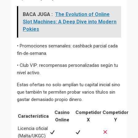
BACA JUGA :
The Evolution of Online
Slot Machines: A Deep Dive into Modern
Pokies
• Promociones semanales: cashback parcial cada
fin‑de‑semana.
• Club VIP: recompensas personalizadas según tu
nivel activo.
Estas ofertas no solo amplían tu capital inicial sino
que también te permiten probar varios títulos sin
gastar demasiado propio dinero.
Casino
Competidor
Competidor
Característica
Online
X
Y
Licencia oficial
(Malta/UKGC)