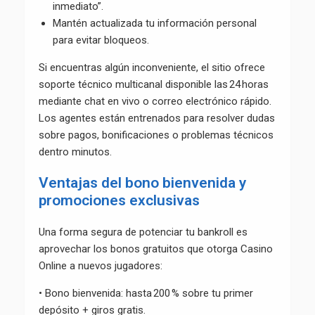
inmediato”.
Mantén actualizada tu información personal
para evitar bloqueos.
Si encuentras algún inconveniente, el sitio ofrece
soporte técnico multicanal disponible las 24 horas
mediante chat en vivo o correo electrónico rápido.
Los agentes están entrenados para resolver dudas
sobre pagos, bonificaciones o problemas técnicos
dentro minutos.
Ventajas del bono bienvenida y
promociones exclusivas
Una forma segura de potenciar tu bankroll es
aprovechar los bonos gratuitos que otorga Casino
Online a nuevos jugadores:
• Bono bienvenida: hasta 200 % sobre tu primer
depósito + giros gratis.