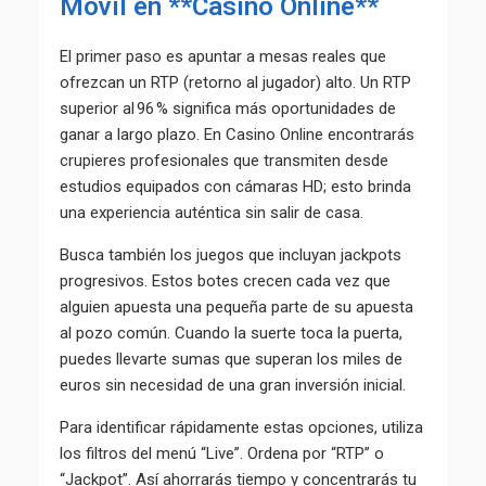
Móvil en **Casino Online**
El primer paso es apuntar a mesas reales que
ofrezcan un RTP (retorno al jugador) alto. Un RTP
superior al 96 % significa más oportunidades de
ganar a largo plazo. En Casino Online encontrarás
crupieres profesionales que transmiten desde
estudios equipados con cámaras HD; esto brinda
una experiencia auténtica sin salir de casa.
Busca también los juegos que incluyan jackpots
progresivos. Estos botes crecen cada vez que
alguien apuesta una pequeña parte de su apuesta
al pozo común. Cuando la suerte toca la puerta,
puedes llevarte sumas que superan los miles de
euros sin necesidad de una gran inversión inicial.
Para identificar rápidamente estas opciones, utiliza
los filtros del menú “Live”. Ordena por “RTP” o
“Jackpot”. Así ahorrarás tiempo y concentrarás tu