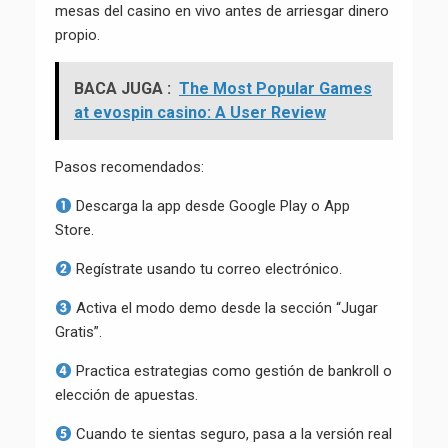
mesas del casino en vivo antes de arriesgar dinero
propio.
BACA JUGA :
The Most Popular Games
at evospin casino: A User Review
Pasos recomendados:
Descarga la app desde Google Play o App
Store.
Regístrate usando tu correo electrónico.
Activa el modo demo desde la sección “Jugar
Gratis”.
Practica estrategias como gestión de bankroll o
elección de apuestas.
Cuando te sientas seguro, pasa a la versión real