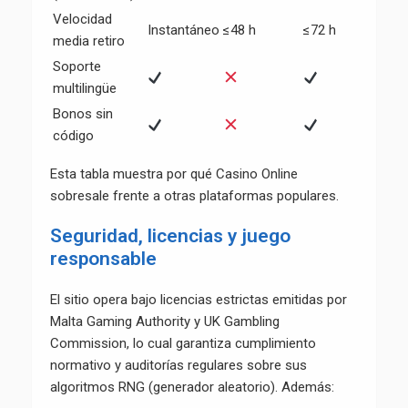
Velocidad
Instantáneo
≤48 h
≤72 h
media retiro
Soporte
multilingüe
Bonos sin
código
Esta tabla muestra por qué Casino Online
sobresale frente a otras plataformas populares.
Seguridad, licencias y juego
responsable
El sitio opera bajo licencias estrictas emitidas por
Malta Gaming Authority y UK Gambling
Commission, lo cual garantiza cumplimiento
normativo y auditorías regulares sobre sus
algoritmos RNG (generador aleatorio). Además: