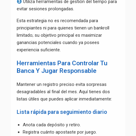
Utiliza herramientas de gestión del tiempo para
evitar sesiones prolongadas.
Esta estrategia no es recomendada para
principiantes ni para quienes tienen un bankroll
limitado; su objetivo principal es maximizar
ganancias potenciales cuando ya posees
experiencia suficiente.
Herramientas Para Controlar Tu
Banca Y Jugar Responsable
Mantener un registro preciso evita sorpresas
desagradables al final del mes. Aquí tienes dos
listas útiles que puedes aplicar inmediatamente:
Lista rápida para seguimiento diario
Anota cada depósito y retiro.
Registra cuánto apostaste por juego.