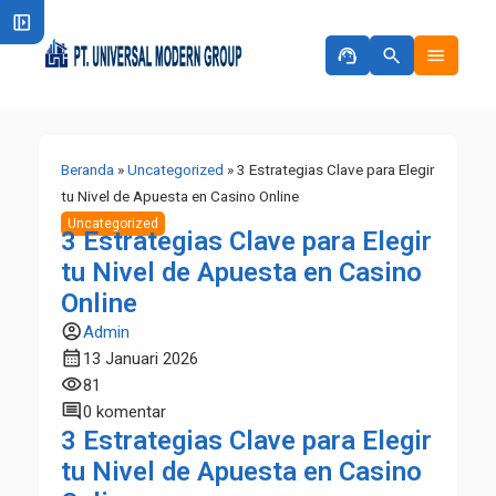
left_panel_open
support_agent
search
menu
Beranda
»
Uncategorized
»
3 Estrategias Clave para Elegir
tu Nivel de Apuesta en Casino Online
Uncategorized
3 Estrategias Clave para Elegir
tu Nivel de Apuesta en Casino
Online
account_circle
Admin
calendar_month
13 Januari 2026
visibility
81
comment
0 komentar
3 Estrategias Clave para Elegir
tu Nivel de Apuesta en Casino