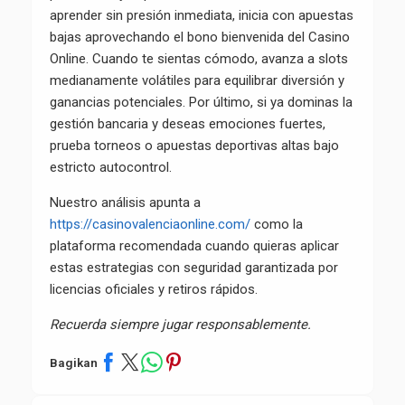
aprender sin presión inmediata, inicia con apuestas
bajas aprovechando el bono bienvenida del Casino
Online. Cuando te sientas cómodo, avanza a slots
medianamente volátiles para equilibrar diversión y
ganancias potenciales. Por último, si ya dominas la
gestión bancaria y deseas emociones fuertes,
prueba torneos o apuestas deportivas altas bajo
estricto autocontrol.
Nuestro análisis apunta a
https://casinovalenciaonline.com/
como la
plataforma recomendada cuando quieras aplicar
estas estrategias con seguridad garantizada por
licencias oficiales y retiros rápidos.
Recuerda siempre jugar responsablemente.
Bagikan