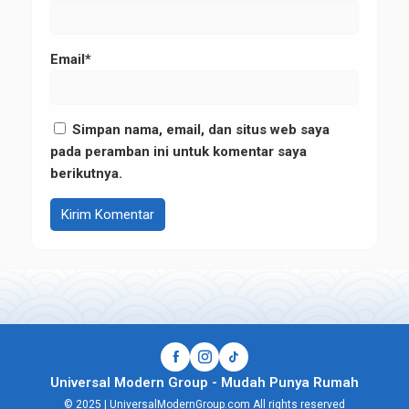
Email*
Simpan nama, email, dan situs web saya
pada peramban ini untuk komentar saya
berikutnya.
Universal Modern Group - Mudah Punya Rumah
© 2025 | UniversalModernGroup.com All rights reserved