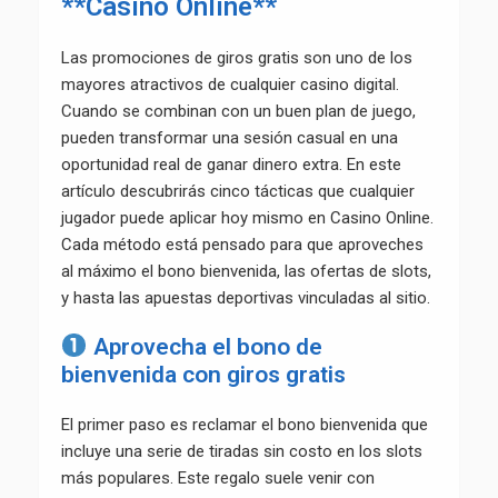
**Casino Online**
Las promociones de giros gratis son uno de los
mayores atractivos de cualquier casino digital.
Cuando se combinan con un buen plan de juego,
pueden transformar una sesión casual en una
oportunidad real de ganar dinero extra. En este
artículo descubrirás cinco tácticas que cualquier
jugador puede aplicar hoy mismo en Casino Online.
Cada método está pensado para que aproveches
al máximo el bono bienvenida, las ofertas de slots,
y hasta las apuestas deportivas vinculadas al sitio.
Aprovecha el bono de
bienvenida con giros gratis
El primer paso es reclamar el bono bienvenida que
incluye una serie de tiradas sin costo en los slots
más populares. Este regalo suele venir con