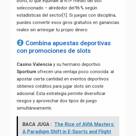
bono, lo que equivale al RTP medio del slot
seleccionado – alrededor del 96 % según
estadísticas del sector​[1]​. Si juegas con disciplina,
puedes convertir esos giros gratuitos en ganancias
reales sin arriesgar tu propio dinero.
Combina apuestas deportivas
con promociones de slots
Casino Valencia
y su hermano deportivo
Sportium
ofrecen una ventaja poco conocida: al
apostar cierta cantidad en eventos deportivos
obtienes créditos para jugar slots sin coste
adicional.​ Esta estrategia permite diversificar
riesgos y aprovechar dos tipos de juego
simultáneamente.​
BACA JUGA :
The Rise of AVIA Masters:
A Paradigm Shift in E-Sports and Flight