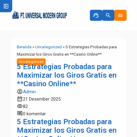
left_panel_open
support_agent
search
menu
Beranda
»
Uncategorized
»
5 Estrategias Probadas para
Maximizar los Giros Gratis en **Casino Online**
Uncategorized
5 Estrategias Probadas para
Maximizar los Giros Gratis en
**Casino Online**
account_circle
Admin
calendar_month
21 Desember 2025
visibility
82
comment
0 komentar
5 Estrategias Probadas para
Maximizar los Giros Gratis en