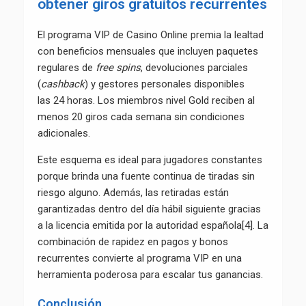
obtener giros gratuitos recurrentes
El programa VIP de Casino Online premia la lealtad
con beneficios mensuales que incluyen paquetes
regulares de
free spins
, devoluciones parciales
(
cashback
) y gestores personales disponibles
las 24 horas.​ Los miembros nivel Gold reciben al
menos 20 giros cada semana sin condiciones
adicionales.​
Este esquema es ideal para jugadores constantes
porque brinda una fuente continua de tiradas sin
riesgo alguno.​ Además, las retiradas están
garantizadas dentro del día hábil siguiente gracias
a la licencia emitida por la autoridad española​​[4]​. La
combinación de rapidez en pagos y bonos
recurrentes convierte al programa VIP en una
herramienta poderosa para escalar tus ganancias.
Conclusión