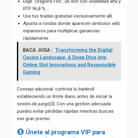
Elige “Dragon’s Fire”, un slot con volatilidad alta y
RTP 96,8 %.
Usa tus tiradas gratuitas exclusivamente allí.
Apunta a rondas donde aparecen símbolos wild
expansivos para multiplicar ganancias
rápidamente.
BACA JUGA :
Transforming the Digital
Casino Landscape: A Deep Dive into
Online Slot Innovations and Responsible
Gaming
Consejo adicional: controla tu bankroll
estableciendo un límite diario antes de iniciar la
sesión‑de‑juego​[3]​. Con una gestión adecuada
puedes evitar pérdidas rápidas mientras buscas
ese gran premio.
Únete al programa VIP para