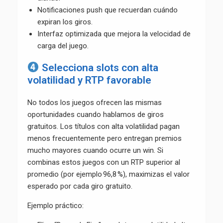
Notificaciones push que recuerdan cuándo
expiran los giros.
Interfaz optimizada que mejora la velocidad de
carga del juego.
Selecciona slots con alta
volatilidad y RTP favorable
No todos los juegos ofrecen las mismas
oportunidades cuando hablamos de giros
gratuitos.​ Los títulos con alta volatilidad pagan
menos frecuentemente pero entregan premios
mucho mayores cuando ocurre un win.​ Si
combinas estos juegos con un RTP superior al
promedio (por ejemplo 96,8 %​), maximizas el valor
esperado por cada giro gratuito.​
Ejemplo práctico: