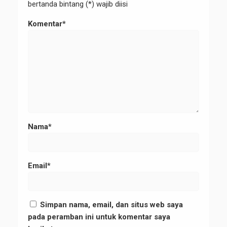
bertanda bintang (*) wajib diisi
Komentar*
Nama*
Email*
Simpan nama, email, dan situs web saya
pada peramban ini untuk komentar saya