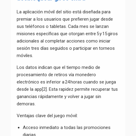
La aplicación móvil del sitio está diseñada para
premiar a los usuarios que prefieren jugar desde
sus teléfonos o tabletas.​ Cada mes se lanzan
misiones específicas que otorgan entre 5 y 15 giros
adicionales al completar acciones como iniciar
sesión tres días seguidos o participar en torneos
móviles.​
Los datos indican que el tiempo medio de
procesamiento de retiros vía monedero
electrónico es inferior a 24 horas cuando se juega
desde la app​[2]​. Esta rapidez permite recuperar tus
ganancias rápidamente y volver a jugar sin
demoras.​
Ventajas clave del juego móvil:
Acceso inmediato a todas las promociones
diarias.