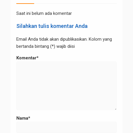
Saat ini belum ada komentar
Silahkan tulis komentar Anda
Email Anda tidak akan dipublikasikan. Kolom yang
bertanda bintang (*) wajib diisi
Komentar*
Nama*