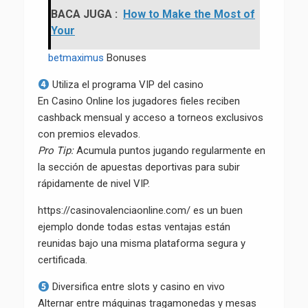
BACA JUGA :
How to Make the Most of
Your
betmaximus
Bonuses
Utiliza el programa VIP del casino
En Casino Online los jugadores fieles reciben
cashback mensual y acceso a torneos exclusivos
con premios elevados.
Pro Tip:
Acumula puntos jugando regularmente en
la sección de apuestas deportivas para subir
rápidamente de nivel VIP.
https://casinovalenciaonline.com/ es un buen
ejemplo donde todas estas ventajas están
reunidas bajo una misma plataforma segura y
certificada.
Diversifica entre slots y casino en vivo
Alternar entre máquinas tragamonedas y mesas