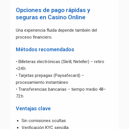
Opciones de pago rápidas y
seguras en Casino Online
Una experiencia fluida depende también del
proceso financiero.
Métodos recomendados
• Billeteras electrónicas (Skrill, Neteller) – retiro
<24 h
• Tarjetas prepagas (Paysafecard) –
procesamiento instantáneo
• Transferencias bancarias – tiempo medio 48–
72 h
Ventajas clave
Sin comisiones ocultas
Verificación KYC sencilla