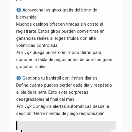
Aprovecha los giros gratis del bono de
bienvenida
Muchos casinos ofrecen tiradas sin costo al
registrarte. Estos giros pueden convertirse en
ganancias reales si eliges títulos con alta
volatilidad controlada.
Pro Tip:
Juega primero en modo demo para
conocer la tabla de pagos antes de usar los giros
gratuitos reales.
Gestiona tu bankroll con límites diarios
Define cuánto puedes perder cada día y respétalo
al pie de la letra. Esto evita sorpresas
desagradables al final del mes.
Pro Tip:
Configura alertas automáticas desde la
sección “Herramientas de juego responsable”.