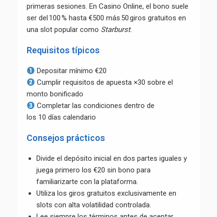
primeras sesiones. En Casino Online, el bono suele
ser del 100 % hasta €500 más 50 giros gratuitos en
una slot popular como
Starburst
.
Requisitos típicos
Depositar mínimo €20
Cumplir requisitos de apuesta ×30 sobre el
monto bonificado
Completar las condiciones dentro de
los 10 días calendario
Consejos prácticos
Divide el depósito inicial en dos partes iguales y
juega primero los €20 sin bono para
familiarizarte con la plataforma.
Utiliza los giros gratuitos exclusivamente en
slots con alta volatilidad controlada.
Lee siempre los términos antes de aceptar