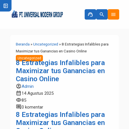
left_panel_open
support_agent
search
menu
Beranda
»
Uncategorized
»
8 Estrategias Infalibles para
Maximizar tus Ganancias en Casino Online
Uncategorized
8 Estrategias Infalibles para
Maximizar tus Ganancias en
Casino Online
account_circle
Admin
calendar_month
14 Agustus 2025
visibility
85
comment
0 komentar
8 Estrategias Infalibles para
Maximizar tus Ganancias en