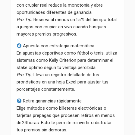
con crupier real reduce la monotonía y abre
oportunidades diferentes de ganancia.​
Pro Tip:
Reserva al menos un 15 % del tiempo total
a juegos con crupier en vivo cuando busques
mayores premios progresivos.​
Apuesta con estrategia matemática
En apuestas deportivas como fútbol o tenis, utiliza
sistemas como Kelly Criterion para determinar el
stake óptimo según tu ventaja percibida.​
Pro Tip:
Lleva un registro detallado de tus
pronósticos en una hoja Excel para ajustar tus
porcentajes constantemente.​
Retira ganancias rápidamente
Elige métodos como billeteras electrónicas o
tarjetas prepagas que procesen retiros en menos
de 24 horas.​ Esto te permite reinvertir o disfrutar
tus premios sin demoras.​