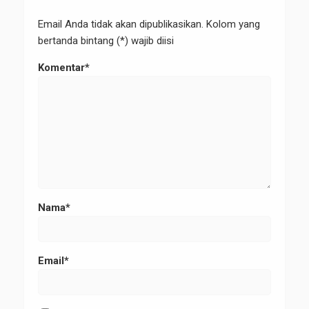
Email Anda tidak akan dipublikasikan. Kolom yang
bertanda bintang (*) wajib diisi
Komentar*
Nama*
Email*