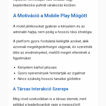
bejelentkezési pultnál várakozás közben.
A Motiváció a Mobile Play Mögött
A mobil játékosokat gyakran a kényelem és az
adrenalin hajtja, nem pedig a hosszú távú stratégia.
A platform gyors fordulatai kielégítik azokat, akik
azonnali megelégedettségre vágynak, és szeretnék
látni az eredményeket, mielőtt megint elterelnék a
figyelmüket.
Kényelem bárhol játszani
Gyors nyeremények fenntartják az izgalmat
Nincs szükség hosszú tanulási görbékre
A Társas Interakció Szerepe
Még rövid szekciókban is a társas elemek, mint
például a leaderboardok vagy a megosztott