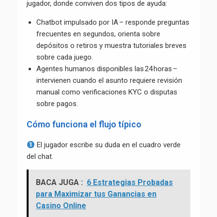
jugador, donde conviven dos tipos de ayuda:
Chatbot impulsado por IA – responde preguntas
frecuentes en segundos, orienta sobre
depósitos o retiros y muestra tutoriales breves
sobre cada juego.
Agentes humanos disponibles las 24 horas –
intervienen cuando el asunto requiere revisión
manual como verificaciones KYC o disputas
sobre pagos.
Cómo funciona el flujo típico
El jugador escribe su duda en el cuadro verde
del chat.
BACA JUGA :
6 Estrategias Probadas
para Maximizar tus Ganancias en
Casino Online