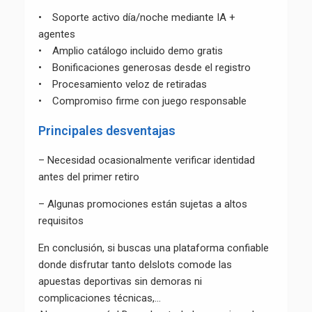
• Soporte activo día/noche mediante IA +
agentes
• Amplio catálogo incluido demo gratis
• Bonificaciones generosas desde el registro
• Procesamiento veloz de retiradas
• Compromiso firme con juego responsable
Principales desventajas
– Necesidad ocasionalmente verificar identidad
antes del primer retiro
– Algunas promociones están sujetas a altos
requisitos
En conclusión, si buscas una plataforma confiable
donde disfrutar tanto delslots comode las
apuestas deportivas sin demoras ni
complicaciones técnicas,…