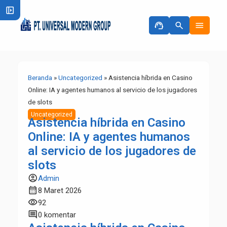
left_panel_open
support_agent
search
menu
Beranda
»
Uncategorized
»
Asistencia híbrida en Casino
Online: IA y agentes humanos al servicio de los jugadores
de slots
Uncategorized
Asistencia híbrida en Casino
Online: IA y agentes humanos
al servicio de los jugadores de
slots
account_circle
Admin
calendar_month
8 Maret 2026
visibility
92
comment
0 komentar