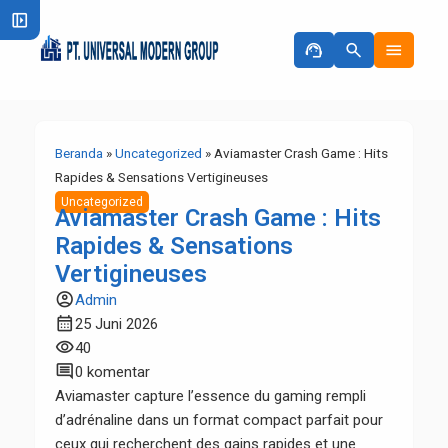
left_panel_open
support_agent
search
menu
Beranda
»
Uncategorized
»
Aviamaster Crash Game : Hits
Rapides & Sensations Vertigineuses
Uncategorized
Aviamaster Crash Game : Hits
Rapides & Sensations
Vertigineuses
account_circle
Admin
calendar_month
25 Juni 2026
visibility
40
comment
0 komentar
Aviamaster capture l’essence du gaming rempli
d’adrénaline dans un format compact parfait pour
ceux qui recherchent des gains rapides et une