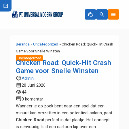
left_panel_open
support_agent
search
menu
Beranda
»
Uncategorized
»
Chicken Road: Quick‑Hit Crash
Game voor Snelle Winsten
Uncategorized
Chicken Road: Quick‑Hit Crash
Game voor Snelle Winsten
account_circle
Admin
calendar_month
20 Juni 2026
visibility
44
comment
0 komentar
Wanneer je op zoek bent naar een spel dat een
minuut kan omzetten in een potentieel salaris, past
Chicken Road
perfect in dat plaatje. Het concept
is eenvoudig: leid een cartoon kip over een