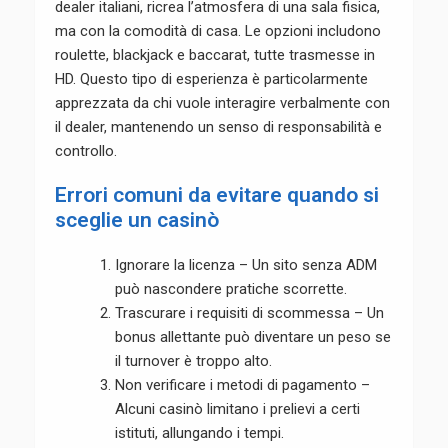
dealer italiani, ricrea l’atmosfera di una sala fisica,
ma con la comodità di casa. Le opzioni includono
roulette, blackjack e baccarat, tutte trasmesse in
HD. Questo tipo di esperienza è particolarmente
apprezzata da chi vuole interagire verbalmente con
il dealer, mantenendo un senso di responsabilità e
controllo.
Errori comuni da evitare quando si
sceglie un casinò
Ignorare la licenza – Un sito senza ADM
può nascondere pratiche scorrette.
Trascurare i requisiti di scommessa – Un
bonus allettante può diventare un peso se
il turnover è troppo alto.
Non verificare i metodi di pagamento –
Alcuni casinò limitano i prelievi a certi
istituti, allungando i tempi.