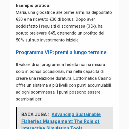
Esempio pratico:
Maria, una giocatrice alle prime armi, ha depositato
€30 e ha ricevuto €30 di bonus. Dopo aver
soddisfatto i requisiti di scommessa (35x), ha
potuto prelevare €45, ottenendo un profitto del
50 % sul suo investimento iniziale.
Programma VIP: premi a lungo termine
Il valore di un programma fedeltà non si misura
solo in bonus occasionali, ma nella capacità di
creare una relazione duratura. Lottomatica Casino
offre un sistema a più livelli con punti accumulabili
ad ogni scommessa. I punti possono essere
scambiati per:
BACA JUGA :
Advancing Sustainable
Fisheries Management: The Role of
Interactive Simulation Tools