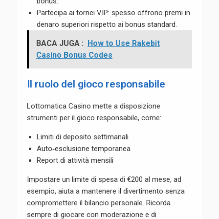
bonus.
Partecipa ai tornei VIP: spesso offrono premi in
denaro superiori rispetto ai bonus standard.
BACA JUGA :
How to Use Rakebit
Casino Bonus Codes
Il ruolo del gioco responsabile
Lottomatica Casino mette a disposizione
strumenti per il gioco responsabile, come:
Limiti di deposito settimanali
Auto‑esclusione temporanea
Report di attività mensili
Impostare un limite di spesa di €200 al mese, ad
esempio, aiuta a mantenere il divertimento senza
compromettere il bilancio personale. Ricorda
sempre di giocare con moderazione e di