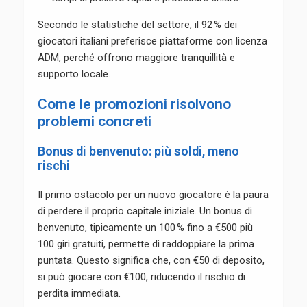
Secondo le statistiche del settore, il 92 % dei
giocatori italiani preferisce piattaforme con licenza
ADM, perché offrono maggiore tranquillità e
supporto locale.
Come le promozioni risolvono
problemi concreti
Bonus di benvenuto: più soldi, meno
rischi
Il primo ostacolo per un nuovo giocatore è la paura
di perdere il proprio capitale iniziale. Un bonus di
benvenuto, tipicamente un 100 % fino a €500 più
100 giri gratuiti, permette di raddoppiare la prima
puntata. Questo significa che, con €50 di deposito,
si può giocare con €100, riducendo il rischio di
perdita immediata.