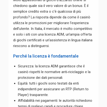
Molti appassionati di giochi d’azzardo online si
chiedono quale sia il vero valore di un bonus. È il
semplice credito extra o c’è qualcosa di più
profondo? La risposta dipende da come il casinò
utilizza le promozioni per migliorare l’esperienza
dell’utente. In Italia, il mercato è molto competitivo
e solo i siti con una licenza ADM, un’ampia offerta
di giochi certificati e un’assistenza in lingua italiana
riescono a distinguersi.
Perché la licenza è fondamentale
Sicurezza: la licenza ADM garantisce che il
casinò rispetti le normative anti‑riciclaggio e la
protezione dei dati personali.
Equità: tutti i giochi sono testati da enti
indipendenti per assicurare un RTP (Return to
Player) trasparente.
Affidabilità nei pagamenti: le autorità richiedono
tempi di prelievo rapidi e procedure chiare.