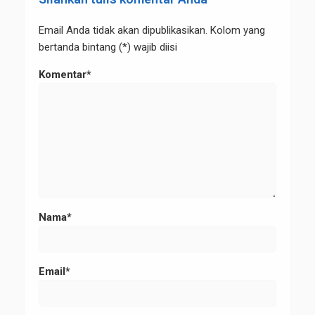
Email Anda tidak akan dipublikasikan. Kolom yang
bertanda bintang (*) wajib diisi
Komentar*
Nama*
Email*