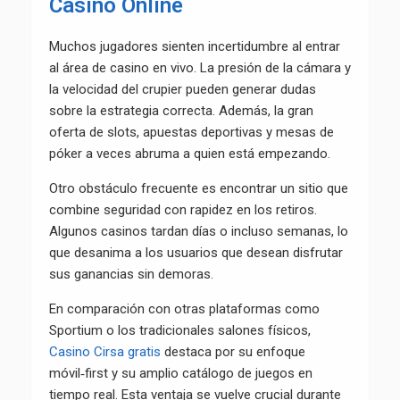
Casino Online
Muchos jugadores sienten incertidumbre al entrar
al área de casino en vivo. La presión de la cámara y
la velocidad del crupier pueden generar dudas
sobre la estrategia correcta. Además, la gran
oferta de slots, apuestas deportivas y mesas de
póker a veces abruma a quien está empezando.
Otro obstáculo frecuente es encontrar un sitio que
combine seguridad con rapidez en los retiros.
Algunos casinos tardan días o incluso semanas, lo
que desanima a los usuarios que desean disfrutar
sus ganancias sin demoras.
En comparación con otras plataformas como
Sportium o los tradicionales salones físicos,
Casino Cirsa gratis
destaca por su enfoque
móvil‑first y su amplio catálogo de juegos en
tiempo real. Esta ventaja se vuelve crucial durante