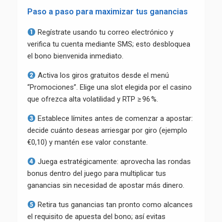
Paso a paso para maximizar tus ganancias
Regístrate usando tu correo electrónico y
verifica tu cuenta mediante SMS; esto desbloquea
el bono bienvenida inmediato.
Activa los giros gratuitos desde el menú
“Promociones”. Elige una slot elegida por el casino
que ofrezca alta volatilidad y RTP ≥ 96 %.
Establece límites antes de comenzar a apostar:
decide cuánto deseas arriesgar por giro (ejemplo
€0,10) y mantén ese valor constante.
Juega estratégicamente: aprovecha las rondas
bonus dentro del juego para multiplicar tus
ganancias sin necesidad de apostar más dinero.
Retira tus ganancias tan pronto como alcances
el requisito de apuesta del bono; así evitas