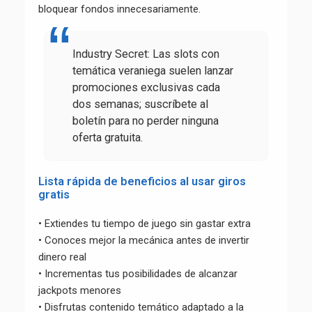
bloquear fondos innecesariamente.
Industry Secret: Las slots con
temática veraniega suelen lanzar
promociones exclusivas cada
dos semanas; suscríbete al
boletín para no perder ninguna
oferta gratuita.
Lista rápida de beneficios al usar giros
gratis
• Extiendes tu tiempo de juego sin gastar extra
• Conoces mejor la mecánica antes de invertir
dinero real
• Incrementas tus posibilidades de alcanzar
jackpots menores
• Disfrutas contenido temático adaptado a la