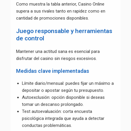
Como muestra la tabla anterior, Casino Online
supera a sus rivales tanto en rapidez como en
cantidad de promociones disponibles.
Juego responsable y herramientas
de control
Mantener una actitud sana es esencial para
disfrutar del casino sin riesgos excesivos.
Medidas clave implementadas
Límite diario/mensual: puedes fijar un máximo a
depositar o apostar según tu presupuesto.
Autoexclusión: opción disponible si deseas
tomar un descanso prolongado.
Test autoevaluación: corta encuesta
psicológica integrada que ayuda a detectar
conductas problemáticas.