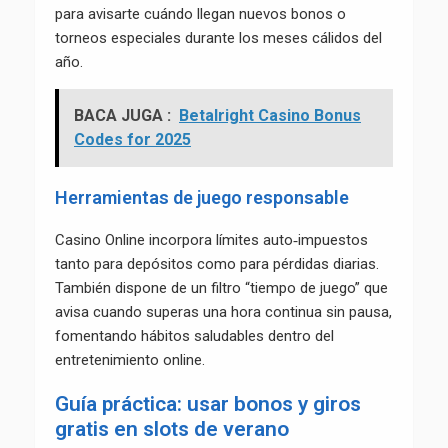
para avisarte cuándo llegan nuevos bonos o
torneos especiales durante los meses cálidos del
año.
BACA JUGA :
Betalright Casino Bonus
Codes for 2025
Herramientas de juego responsable
Casino Online incorpora límites auto‑impuestos
tanto para depósitos como para pérdidas diarias.
También dispone de un filtro “tiempo de juego” que
avisa cuando superas una hora continua sin pausa,
fomentando hábitos saludables dentro del
entretenimiento online.
Guía práctica: usar bonos y giros
gratis en slots de verano