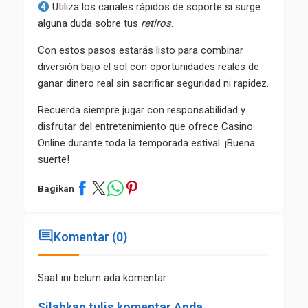
Utiliza los canales rápidos de soporte si surge
alguna duda sobre tus
retiros
.
Con estos pasos estarás listo para combinar
diversión bajo el sol con oportunidades reales de
ganar dinero real sin sacrificar seguridad ni rapidez.
Recuerda siempre jugar con responsabilidad y
disfrutar del entretenimiento que ofrece Casino
Online durante toda la temporada estival. ¡Buena
suerte!
Bagikan
comment
Komentar (0)
Saat ini belum ada komentar
Silahkan tulis komentar Anda