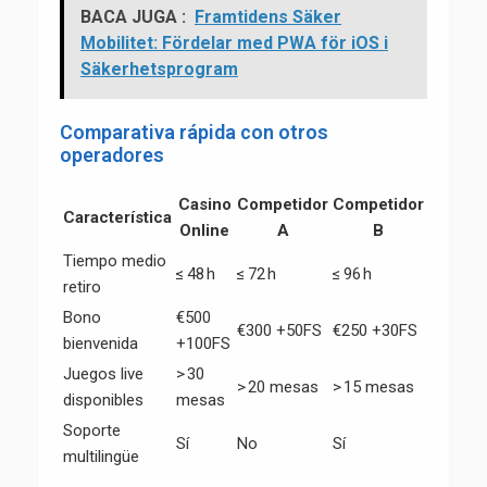
BACA JUGA :
Framtidens Säker
Mobilitet: Fördelar med PWA för iOS i
Säkerhetsprogram
Comparativa rápida con otros
operadores
Casino
Competidor
Competidor
Característica
Online
A
B
Tiempo medio
≤ 48 h
≤ 72 h
≤ 96 h
retiro
Bono
€500
€300 +50FS
€250 +30FS
bienvenida
+100FS
Juegos live
> 30
> 20 mesas
> 15 mesas
disponibles
mesas
Soporte
Sí
No
Sí
multilingüe