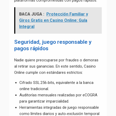
plataformas comprometidas con pagos rápidos.
BACA JUGA :
Protección Familiar y
Giros Gratis en Casino Online: Guía
Integral
Seguridad, juego responsable y
pagos rápidos
Nadie quiere preocuparse por fraudes o demoras
al retirar sus ganancias. En este sentido, Casino
Online cumple con estándares estrictos:
Cifrado SSL 256‑bits, equivalente a la banca
online tradicional.
Auditorías mensuales realizadas por eCOGRA
para garantizar imparcialidad.
Herramientas integradas de juego responsable
como límites diarios y auto‑exclusión temporal