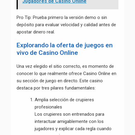
Jugadores de Casino Online
Pro Tip: Prueba primero la versión demo o sin
depósito para evaluar velocidad y calidad antes de
apostar dinero real.
Explorando la oferta de juegos en
vivo de Casino Online
Una vez elegido el sitio correcto, es momento de
conocer lo que realmente ofrece Casino Online en
su sección de juego en directo. Este casino
destaca por tres pilares fundamentales:
Amplia selección de crupieres
profesionales
Los crupieres son entrenados para
interactuar amigablemente con los
jugadores y explicar cada regla cuando