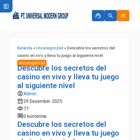
left_panel_open
support_agent
search
menu
Beranda
»
Uncategorized
»
Descubre los secretos del
casino en vivo y lleva tu juego al siguiente nivel
Uncategorized
Descubre los secretos del
casino en vivo y lleva tu juego
al siguiente nivel
account_circle
Admin
calendar_month
29 Desember 2025
visibility
77
comment
0 komentar
Descubre los secretos del
casino en vivo y lleva tu juego