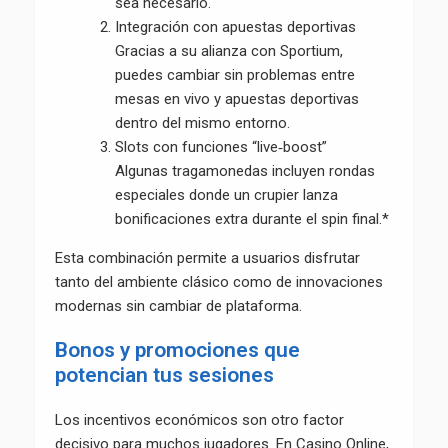
sea necesario.
Integración con apuestas deportivas
Gracias a su alianza con Sportium,
puedes cambiar sin problemas entre
mesas en vivo y apuestas deportivas
dentro del mismo entorno.
Slots con funciones “live‑boost”
Algunas tragamonedas incluyen rondas
especiales donde un crupier lanza
bonificaciones extra durante el spin final.*
Esta combinación permite a usuarios disfrutar
tanto del ambiente clásico como de innovaciones
modernas sin cambiar de plataforma.
Bonos y promociones que
potencian tus sesiones
Los incentivos económicos son otro factor
decisivo para muchos jugadores. En Casino Online,