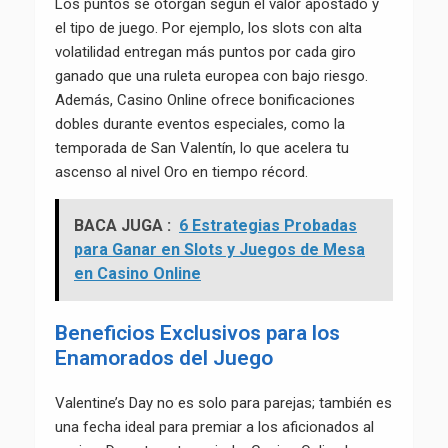
Los puntos se otorgan según el valor apostado y
el tipo de juego. Por ejemplo, los slots con alta
volatilidad entregan más puntos por cada giro
ganado que una ruleta europea con bajo riesgo.
Además, Casino Online ofrece bonificaciones
dobles durante eventos especiales, como la
temporada de San Valentín, lo que acelera tu
ascenso al nivel Oro en tiempo récord.
BACA JUGA :
6 Estrategias Probadas
para Ganar en Slots y Juegos de Mesa
en Casino Online
Beneficios Exclusivos para los
Enamorados del Juego
Valentine’s Day no es solo para parejas; también es
una fecha ideal para premiar a los aficionados al