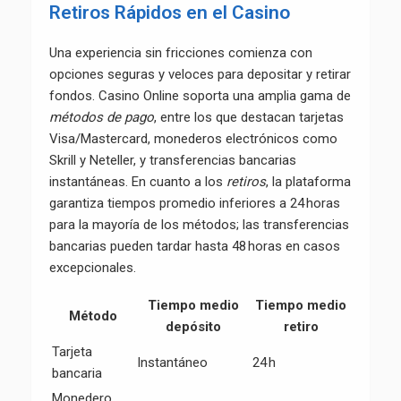
Retiros Rápidos en el Casino
Una experiencia sin fricciones comienza con
opciones seguras y veloces para depositar y retirar
fondos. Casino Online soporta una amplia gama de
métodos de pago
, entre los que destacan tarjetas
Visa/Mastercard, monederos electrónicos como
Skrill y Neteller, y transferencias bancarias
instantáneas. En cuanto a los
retiros
, la plataforma
garantiza tiempos promedio inferiores a 24 horas
para la mayoría de los métodos; las transferencias
bancarias pueden tardar hasta 48 horas en casos
excepcionales.
Tiempo medio
Tiempo medio
Método
depósito
retiro
Tarjeta
Instantáneo
24 h
bancaria
Monedero