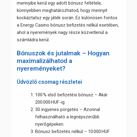
mennyibe kerül egy adott bónusz feltétele,
könnyebben meghatározhatod, hogy mennyit
kockáztatsz egy játék során. Ez különösen fontos
a Energy Casino bónusz befizetés nélkül esetében,
ahol a nyeremények nagy része közvetlenül a
számládra kerül.
Bónuszok és jutalmak – Hogyan
maximalizálhatod a
nyereményeket?
Üdvözlő csomag részletei
100 % első befizetési bónusz – Akár
200 000 HUF-ig.
30 ingyenes pörgetés – Azonnal
felhasználható a legnépszerűbb
nyerőgépeken.
Bónusz befizetés nélkül – 10 000 HUF