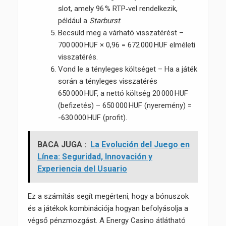
slot, amely 96 % RTP‑vel rendelkezik,
például a
Starburst
.
Becsüld meg a várható visszatérést –
700 000 HUF × 0,96 = 672 000 HUF elméleti
visszatérés.
Vond le a tényleges költséget – Ha a játék
során a tényleges visszatérés
650 000 HUF, a nettó költség 20 000 HUF
(befizetés) – 650 000 HUF (nyeremény) =
-630 000 HUF (profit).
BACA JUGA :
La Evolución del Juego en
Línea: Seguridad, Innovación y
Experiencia del Usuario
Ez a számítás segít megérteni, hogy a bónuszok
és a játékok kombinációja hogyan befolyásolja a
végső pénzmozgást. A Energy Casino átlátható