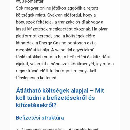
comment
0 komentar
Sok magyar online játékos aggódik a rejtett
költségek miatt. Gyakran előfordul, hogy a
bónuszok feltételei, a tranzakciós díjak vagy a
lassú kifizetések meglepetést okoznak. Ha olyan
platformot keresel, ahol a költségek előre
láthatóak, a Energy Casino pontosan ezt a
megoldást kínálja. A weboldal egyértelmű
táblázatokkal mutatja be a befizetési és kifizetési
díjakat, valamint a bónuszok körülményét, így már a
regisztráció előtt tudni fogod, mennyit kell
ténylegesen költened.
Átlátható költségek alapjai – Mit
kell tudni a befizetésekről és
kifizetésekről?
Befizetési struktúra