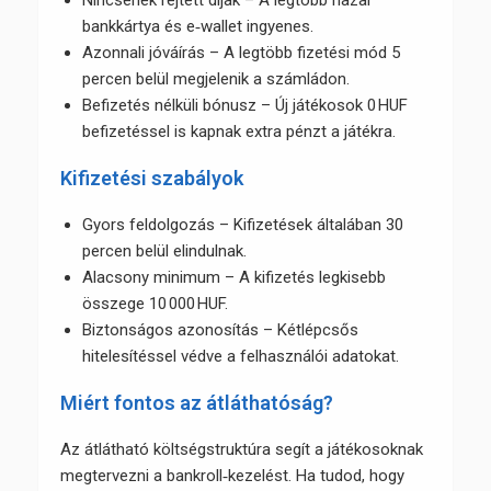
Nincsenek rejtett díjak – A legtöbb hazai
bankkártya és e‑wallet ingyenes.
Azonnali jóváírás – A legtöbb fizetési mód 5
percen belül megjelenik a számládon.
Befizetés nélküli bónusz – Új játékosok 0 HUF
befizetéssel is kapnak extra pénzt a játékra.
Kifizetési szabályok
Gyors feldolgozás – Kifizetések általában 30
percen belül elindulnak.
Alacsony minimum – A kifizetés legkisebb
összege 10 000 HUF.
Biztonságos azonosítás – Kétlépcsős
hitelesítéssel védve a felhasználói adatokat.
Miért fontos az átláthatóság?
Az átlátható költségstruktúra segít a játékosoknak
megtervezni a bankroll‑kezelést. Ha tudod, hogy