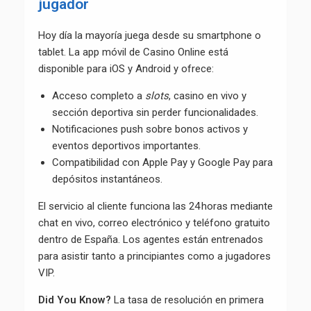
jugador
Hoy día la mayoría juega desde su smartphone o
tablet. La app móvil de Casino Online está
disponible para iOS y Android y ofrece:
Acceso completo a
slots
, casino en vivo y
sección deportiva sin perder funcionalidades.
Notificaciones push sobre bonos activos y
eventos deportivos importantes.
Compatibilidad con Apple Pay y Google Pay para
depósitos instantáneos.
El servicio al cliente funciona las 24 horas mediante
chat en vivo, correo electrónico y teléfono gratuito
dentro de España. Los agentes están entrenados
para asistir tanto a principiantes como a jugadores
VIP.
Did You Know?
La tasa de resolución en primera