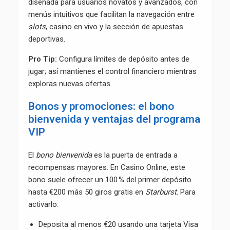
diseñada para usuarios novatos y avanzados, con
menús intuitivos que facilitan la navegación entre
slots
, casino en vivo y la sección de apuestas
deportivas.
Pro Tip:
Configura límites de depósito antes de
jugar; así mantienes el control financiero mientras
exploras nuevas ofertas.
Bonos y promociones: el bono
bienvenida y ventajas del programa
VIP
El
bono bienvenida
es la puerta de entrada a
recompensas mayores. En Casino Online, este
bono suele ofrecer un 100 % del primer depósito
hasta €200 más 50 giros gratis en
Starburst
. Para
activarlo:
Deposita al menos €20 usando una tarjeta Visa