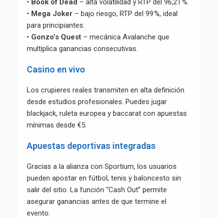
•
Book of Dead
– alta volatilidad y RTP del 96,21 %.
•
Mega Joker
– bajo riesgo, RTP del 99 %, ideal
para principiantes.
•
Gonzo’s Quest
– mecánica Avalanche que
multiplica ganancias consecutivas.
Casino en vivo
Los crupieres reales transmiten en alta definición
desde estudios profesionales. Puedes jugar
blackjack, ruleta europea y baccarat con apuestas
mínimas desde €5.
Apuestas deportivas integradas
Gracias a la alianza con Sportium, los usuarios
pueden apostar en fútbol, tenis y baloncesto sin
salir del sitio. La función “Cash Out” permite
asegurar ganancias antes de que termine el
evento.