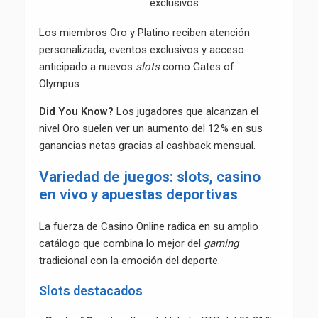
exclusivos
Los miembros Oro y Platino reciben atención
personalizada, eventos exclusivos y acceso
anticipado a nuevos
slots
como Gates of
Olympus.
Did You Know?
Los jugadores que alcanzan el
nivel Oro suelen ver un aumento del 12 % en sus
ganancias netas gracias al cashback mensual.
Variedad de juegos: slots, casino
en vivo y apuestas deportivas
La fuerza de Casino Online radica en su amplio
catálogo que combina lo mejor del
gaming
tradicional con la emoción del deporte.
Slots destacados