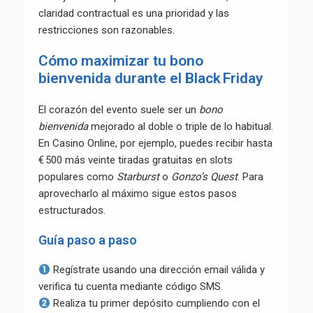
claridad contractual es una prioridad y las
restricciones son razonables.
Cómo maximizar tu bono
bienvenida durante el Black Friday
El corazón del evento suele ser un
bono
bienvenida
mejorado al doble o triple de lo habitual.
En Casino Online, por ejemplo, puedes recibir hasta
€ 500 más veinte tiradas gratuitas en slots
populares como
Starburst
o
Gonzo’s Quest
. Para
aprovecharlo al máximo sigue estos pasos
estructurados.
Guía paso a paso
Regístrate usando una dirección email válida y
verifica tu cuenta mediante código SMS.
Realiza tu primer depósito cumpliendo con el