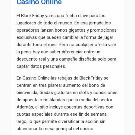
Casino Online
El Black Friday ya es una fecha clave para los
jugadores de todo el mundo. En esa jornada los
operadores lanzan bonos gigantes y promociones
exclusivas que pueden cambiar la forma de jugar
durante todo el mes. Pero no cualquier oferta vale
la pena; hay que saber diferenciar entre un
descuento real y una campaña diseñada solo para
captar datos personales.
En Casino Online las rebajas de Black Friday se
centran en tres pilares: aumento del bono de
bienvenida, tiradas gratuitas en slots y condiciones
de apuesta más blandas que la media del sector.
Además, el sitio incluye apuestas deportivas con
cuotas especiales durante ese fin de semana
largo, lo que permite diversificar la acción sin
abandonar la mesa principal del casino.