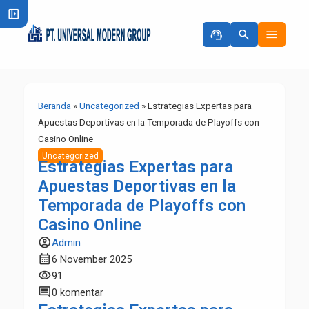
left_panel_open
support_agent
search
menu
Beranda
»
Uncategorized
»
Estrategias Expertas para
Apuestas Deportivas en la Temporada de Playoffs con
Casino Online
Uncategorized
Estrategias Expertas para
Apuestas Deportivas en la
Temporada de Playoffs con
Casino Online
account_circle
Admin
calendar_month
6 November 2025
visibility
91
comment
0 komentar