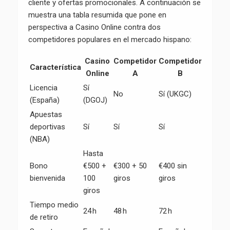
cliente y ofertas promocionales. A continuación se
muestra una tabla resumida que pone en
perspectiva a Casino Online contra dos
competidores populares en el mercado hispano:
Casino
Competidor
Competidor
Característica
Online
A
B
Licencia
Sí
No
Sí (UKGC)
(España)
(DGOJ)
Apuestas
deportivas
Sí
Sí
Sí
(NBA)
Hasta
Bono
€500 +
€300 + 50
€400 sin
bienvenida
100
giros
giros
giros
Tiempo medio
24 h
48 h
72 h
de retiro