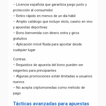
– Licencia española que garantiza juego justo y
protección al consumidor
– Retiro rápido en menos de un día hábil
– Amplio catálogo que incluye slots, casino en vivo
y apuestas deportivas
– Bono bienvenida con dinero extra y giros
gratuitos
– Aplicación móvil fluida para apostar desde
cualquier lugar
Contras:
– Requisitos de apuesta del bono pueden ser
exigentes para principiantes
– Algunas promociones están limitadas a usuarios
nuevos
– No acepta criptomonedas como método de
pago
Tácticas avanzadas para apuestas