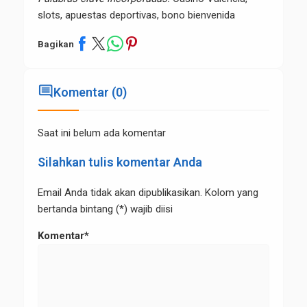
slots, apuestas deportivas, bono bienvenida
Bagikan
comment
Komentar (0)
Saat ini belum ada komentar
Silahkan tulis komentar Anda
Email Anda tidak akan dipublikasikan. Kolom yang
bertanda bintang (*) wajib diisi
Komentar*