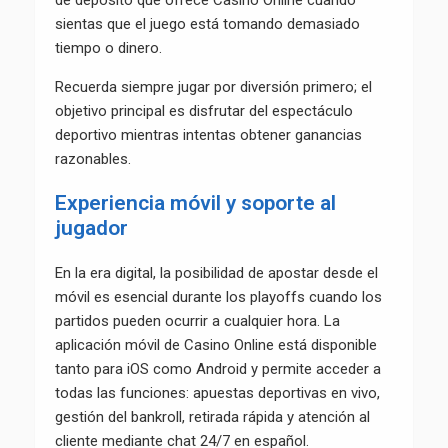
de depósito que ofrece Casino Online cuando
sientas que el juego está tomando demasiado
tiempo o dinero.
Recuerda siempre jugar por diversión primero; el
objetivo principal es disfrutar del espectáculo
deportivo mientras intentas obtener ganancias
razonables.
Experiencia móvil y soporte al
jugador
En la era digital, la posibilidad de apostar desde el
móvil es esencial durante los playoffs cuando los
partidos pueden ocurrir a cualquier hora. La
aplicación móvil de Casino Online está disponible
tanto para iOS como Android y permite acceder a
todas las funciones: apuestas deportivas en vivo,
gestión del bankroll, retirada rápida y atención al
cliente mediante chat 24/7 en español.