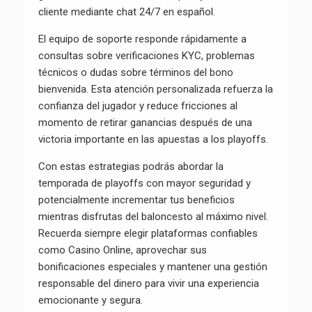
cliente mediante chat 24/7 en español.
El equipo de soporte responde rápidamente a
consultas sobre verificaciones KYC, problemas
técnicos o dudas sobre términos del bono
bienvenida. Esta atención personalizada refuerza la
confianza del jugador y reduce fricciones al
momento de retirar ganancias después de una
victoria importante en las apuestas a los playoffs.
Con estas estrategias podrás abordar la
temporada de playoffs con mayor seguridad y
potencialmente incrementar tus beneficios
mientras disfrutas del baloncesto al máximo nivel.
Recuerda siempre elegir plataformas confiables
como Casino Online, aprovechar sus
bonificaciones especiales y mantener una gestión
responsable del dinero para vivir una experiencia
emocionante y segura.