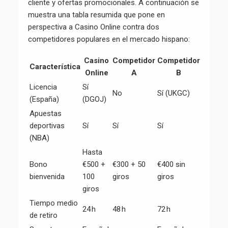
cliente y ofertas promocionales. A continuación se
muestra una tabla resumida que pone en
perspectiva a Casino Online contra dos
competidores populares en el mercado hispano:
Casino
Competidor
Competidor
Característica
Online
A
B
Licencia
Sí
No
Sí (UKGC)
(España)
(DGOJ)
Apuestas
deportivas
Sí
Sí
Sí
(NBA)
Hasta
Bono
€500 +
€300 + 50
€400 sin
bienvenida
100
giros
giros
giros
Tiempo medio
24 h
48 h
72 h
de retiro