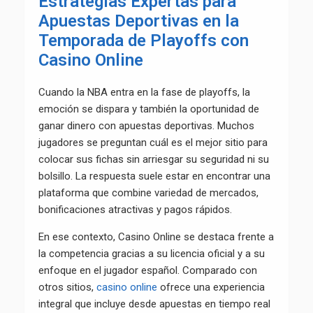
Estrategias Expertas para
Apuestas Deportivas en la
Temporada de Playoffs con
Casino Online
Cuando la NBA entra en la fase de playoffs, la
emoción se dispara y también la oportunidad de
ganar dinero con apuestas deportivas. Muchos
jugadores se preguntan cuál es el mejor sitio para
colocar sus fichas sin arriesgar su seguridad ni su
bolsillo. La respuesta suele estar en encontrar una
plataforma que combine variedad de mercados,
bonificaciones atractivas y pagos rápidos.
En ese contexto, Casino Online se destaca frente a
la competencia gracias a su licencia oficial y a su
enfoque en el jugador español. Comparado con
otros sitios,
casino online
ofrece una experiencia
integral que incluye desde apuestas en tiempo real