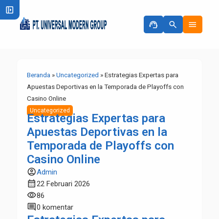
left_panel_open
support_agent
search
menu
Beranda
»
Uncategorized
»
Estrategias Expertas para
Apuestas Deportivas en la Temporada de Playoffs con
Casino Online
Uncategorized
Estrategias Expertas para
Apuestas Deportivas en la
Temporada de Playoffs con
Casino Online
account_circle
Admin
calendar_month
22 Februari 2026
visibility
86
comment
0 komentar