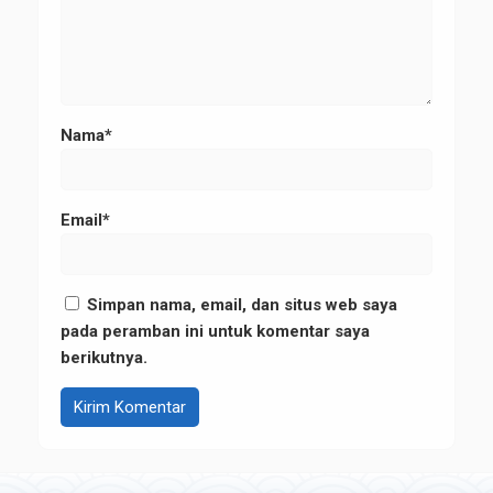
Nama*
Email*
Simpan nama, email, dan situs web saya
pada peramban ini untuk komentar saya
berikutnya.