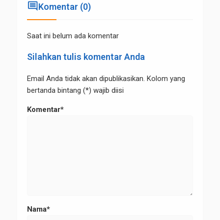
comment
Komentar (0)
Saat ini belum ada komentar
Silahkan tulis komentar Anda
Email Anda tidak akan dipublikasikan. Kolom yang
bertanda bintang (*) wajib diisi
Komentar*
Nama*