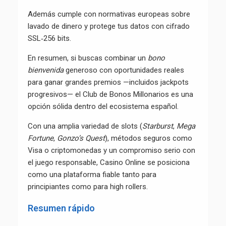
Además cumple con normativas europeas sobre
lavado de dinero y protege tus datos con cifrado
SSL‑256 bits.
En resumen, si buscas combinar un
bono
bienvenida
generoso con oportunidades reales
para ganar grandes premios —incluidos jackpots
progresivos— el Club de Bonos Millonarios es una
opción sólida dentro del ecosistema español.
Con una amplia variedad de slots (
Starburst
,
Mega
Fortune
,
Gonzo’s Quest
), métodos seguros como
Visa o criptomonedas y un compromiso serio con
el juego responsable, Casino Online se posiciona
como una plataforma fiable tanto para
principiantes como para high rollers.
Resumen rápido