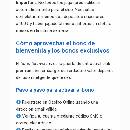
Important:
No todos los jugadores califican
automáticamente para el club. Necesitas
completar al menos dos depósitos superiores
a 100 € y haber jugado al menos 5 horas en slots o
mesas en la última semana.
Cómo aprovechar el bono de
bienvenida y los bonos exclusivos
El
bono bienvenida
es la puerta de entrada al club
premium. Sin embargo, su verdadero valor depende
del uso inteligente que le des.
Paso a paso para activar el bono
Regístrate en Casino Online usando una
dirección email válida.
Verifica tu cuenta mediante código SMS o
correo electrónico.