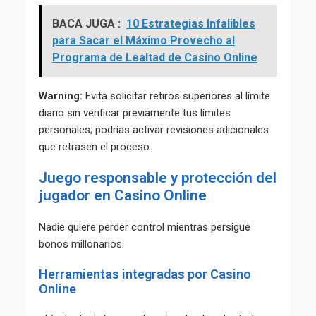
BACA JUGA :
10 Estrategias Infalibles
para Sacar el Máximo Provecho al
Programa de Lealtad de Casino Online
Warning:
Evita solicitar retiros superiores al límite
diario sin verificar previamente tus límites
personales; podrías activar revisiones adicionales
que retrasen el proceso.
Juego responsable y protección del
jugador en Casino Online
Nadie quiere perder control mientras persigue
bonos millonarios.
Herramientas integradas por Casino
Online