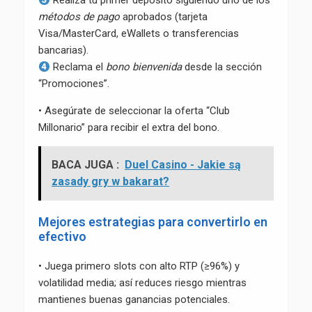
Realiza tu primer depósito siguiendo uno de los
métodos de pago
aprobados (tarjeta
Visa/MasterCard, eWallets o transferencias
bancarias).
Reclama el
bono bienvenida
desde la sección
“Promociones”.
• Asegúrate de seleccionar la oferta “Club
Millonario” para recibir el extra del bono.
BACA JUGA :
Duel Casino - Jakie są
zasady gry w bakarat?
Mejores estrategias para convertirlo en
efectivo
• Juega primero slots con alto RTP (≥96%) y
volatilidad media; así reduces riesgo mientras
mantienes buenas ganancias potenciales.