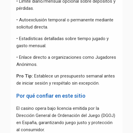
• Límite diario/mensual opcional sobre depósitos y
pérdidas.
• Autoexclusión temporal o permanente mediante
solicitud directa.
• Estadísticas detalladas sobre tiempo jugado y
gasto mensual.
• Enlace directo a organizaciones como Jugadores
Anónimos.
Pro Tip:
Establece un presupuesto semanal antes
de iniciar sesión y respétalo sin excepción.
Por qué confiar en este sitio
El casino opera bajo licencia emitida por la
Dirección General de Ordenación del Juego (DGOJ)
en España, garantizando juego justo y protección
al consumidor.