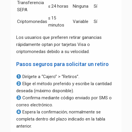
Transferencia
≤ 24 horas
Ninguna
Sí
SEPA
≤ 15
Criptomonedas
Variable
Sí
minutos
Los usuarios que prefieren retirar ganancias
rápidamente optan por tarjetas Visa o
criptomonedas debido a su velocidad.
Pasos seguros para solicitar un retiro
Dirígete a “Cajero” > “Retiros”.
Elige el método preferido y escribe la cantidad
deseada (máximo disponible).
Confirma mediante código enviado por SMS o
correo electrónico.
Espera la confirmación; normalmente se
completa dentro del plazo indicado en la tabla
anterior.