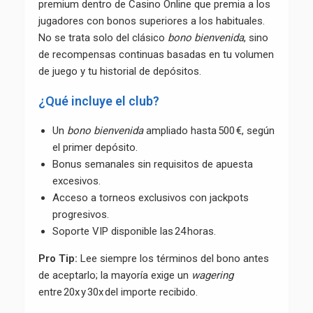
premium dentro de Casino Online que premia a los
jugadores con bonos superiores a los habituales.
No se trata solo del clásico
bono bienvenida
, sino
de recompensas continuas basadas en tu volumen
de juego y tu historial de depósitos.
¿Qué incluye el club?
Un
bono bienvenida
ampliado hasta 500 €, según
el primer depósito.
Bonus semanales sin requisitos de apuesta
excesivos.
Acceso a torneos exclusivos con jackpots
progresivos.
Soporte VIP disponible las 24 horas.
Pro Tip:
Lee siempre los términos del bono antes
de aceptarlo; la mayoría exige un
wagering
entre 20x y 30x del importe recibido.