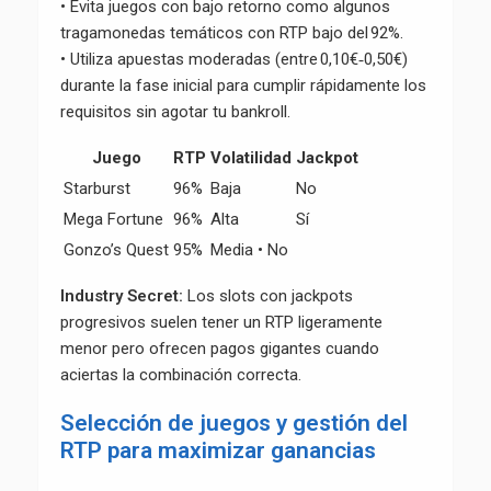
• Evita juegos con bajo retorno como algunos
tragamonedas temáticos con RTP bajo del 92%.
• Utiliza apuestas moderadas (entre 0,10€‑0,50€)
durante la fase inicial para cumplir rápidamente los
requisitos sin agotar tu bankroll.
Juego
RTP
Volatilidad
Jackpot
Starburst
96%
Baja
No
Mega Fortune
96%
Alta
Sí
Gonzo’s Quest
95%
Media • No
Industry Secret:
Los slots con jackpots
progresivos suelen tener un RTP ligeramente
menor pero ofrecen pagos gigantes cuando
aciertas la combinación correcta.
Selección de juegos y gestión del
RTP para maximizar ganancias