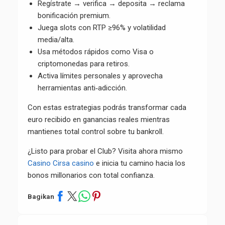
Regístrate → verifica → deposita → reclama
bonificación premium.
Juega slots con RTP ≥96% y volatilidad
media/alta.
Usa métodos rápidos como Visa o
criptomonedas para retiros.
Activa límites personales y aprovecha
herramientas anti‑adicción.
Con estas estrategias podrás transformar cada
euro recibido en ganancias reales mientras
mantienes total control sobre tu bankroll.
¿Listo para probar el Club? Visita ahora mismo
Casino Cirsa casino
e inicia tu camino hacia los
bonos millonarios con total confianza.
Bagikan