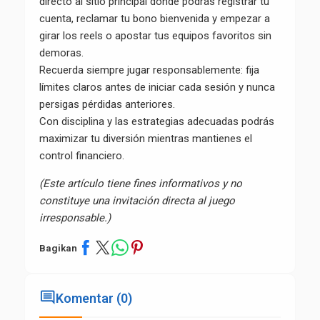
directo al sitio principal donde podrás registrar tu
cuenta, reclamar tu bono bienvenida y empezar a
girar los reels o apostar tus equipos favoritos sin
demoras.
Recuerda siempre jugar responsablemente: fija
límites claros antes de iniciar cada sesión y nunca
persigas pérdidas anteriores.
Con disciplina y las estrategias adecuadas podrás
maximizar tu diversión mientras mantienes el
control financiero.
(Este artículo tiene fines informativos y no
constituye una invitación directa al juego
irresponsable.)
Bagikan
comment
Komentar (0)