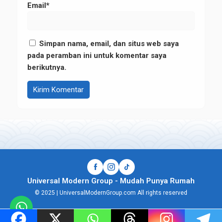
Email*
Simpan nama, email, dan situs web saya
pada peramban ini untuk komentar saya
berikutnya.
Universal Modern Group - Mudah Punya Rumah
© 2025 | UniversalModernGroup.com All rights reserved