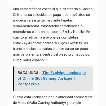
Una característica esencial que diferencia a Casino
Online es su velocidad de pago. Los depósitos se
procesan al instante mediante tarjetas
Visa/Mastercard, transferencias bancarias o
monederos electrónicos como Skrill y Neteller. En
cuanto a retiros, la mayoría se completan
entre 24 y 48 horas hábiles si eliges e‑wallets; las
transferencias bancarias pueden tardar un poco
más pero siempre dentro del plazo prometido por
el regulador español.*
BACA JUGA :
The Evolving Landscape
of Online Slot Gaming: An Expert
Perspective
El sitio está licenciado por la autoridad competente
de Malta (Malta Gaming Authority) y cumple