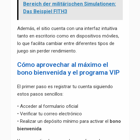
Bereich der militärischen Simulationen:
Das Beispiel FITH3
Además, el sitio cuenta con una interfaz intuitiva
tanto en escritorio como en dispositivos móviles,
lo que facilita cambiar entre diferentes tipos de
juego sin perder rendimiento.
Cómo aprovechar al máximo el
bono bienvenida y el programa VIP
El primer paso es registrar tu cuenta siguiendo
estos pasos sencillos:
• Acceder al formulario oficial
• Verificar tu correo electrónico
• Realizar un depósito mínimo para activar el
bono
bienvenida