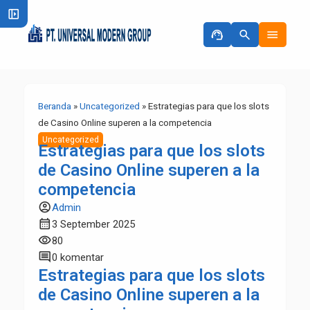
left_panel_open
support_agent
search
menu
Beranda
»
Uncategorized
»
Estrategias para que los slots
de Casino Online superen a la competencia
Uncategorized
Estrategias para que los slots
de Casino Online superen a la
competencia
account_circle
Admin
calendar_month
3 September 2025
visibility
80
comment
0 komentar
Estrategias para que los slots
de Casino Online superen a la