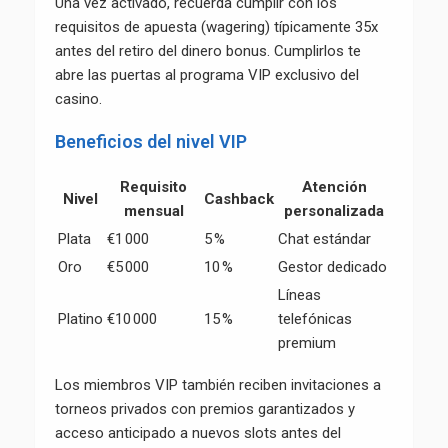
Una vez activado, recuerda cumplir con los
requisitos de apuesta (wagering) típicamente 35x​
antes del retiro del dinero bonus.​ Cumplirlos te
abre las puertas al programa VIP exclusivo del
casino.
Beneficios del nivel VIP
Requisito
Atención
Nivel
Cashback
mensual
personalizada
Plata
€1 000
5 %
Chat estándar
Oro
€5 000
10 %
Gestor dedicado
Líneas
Platino
€10 000
15 %
telefónicas
premium
Los miembros VIP también reciben invitaciones a
torneos privados con premios garantizados y
acceso anticipado a nuevos slots antes del