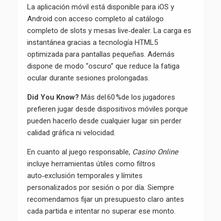
La aplicación móvil está disponible para iOS y
Android con acceso completo al catálogo
completo de slots y mesas live‑dealer​. La carga es
instantánea gracias a tecnología HTML5
optimizada para pantallas pequeñas.​ Además
dispone de modo “oscuro” que reduce la fatiga
ocular durante sesiones prolongadas.
Did You Know?
Más del 60 %​de los jugadores
prefieren jugar desde dispositivos móviles porque
pueden hacerlo desde cualquier lugar sin perder
calidad gráfica ni velocidad.
En cuanto al juego responsable,
Casino Online
incluye herramientas útiles como filtros
auto‑exclusión temporales y límites
personalizados por sesión o por día.​ Siempre
recomendamos fijar un presupuesto claro antes
cada partida e intentar no superar ese monto.