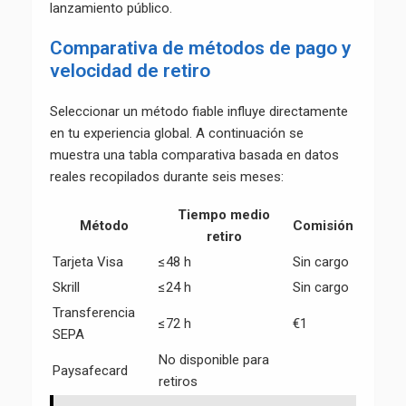
lanzamiento público.
Comparativa de métodos de pago y
velocidad de retiro
Seleccionar un método fiable influye directamente
en tu experiencia global. A continuación se
muestra una tabla comparativa basada en datos
reales recopilados durante seis meses:
Tiempo medio
Método
Comisión
retiro
Tarjeta Visa
≤48 h
Sin cargo
Skrill
≤24 h
Sin cargo
Transferencia
≤72 h
€1
SEPA
No disponible para
Paysafecard
retiros