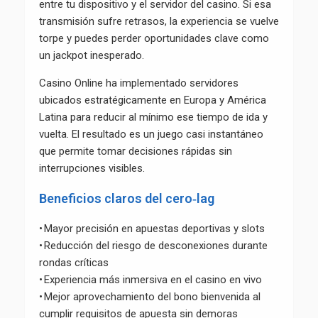
entre tu dispositivo y el servidor del casino. Si esa
transmisión sufre retrasos, la experiencia se vuelve
torpe y puedes perder oportunidades clave como
un jackpot inesperado.
Casino Online ha implementado servidores
ubicados estratégicamente en Europa y América
Latina para reducir al mínimo ese tiempo de ida y
vuelta. El resultado es un juego casi instantáneo
que permite tomar decisiones rápidas sin
interrupciones visibles.
Beneficios claros del cero‑lag
• Mayor precisión en apuestas deportivas y slots
• Reducción del riesgo de desconexiones durante
rondas críticas
• Experiencia más inmersiva en el casino en vivo
• Mejor aprovechamiento del bono bienvenida al
cumplir requisitos de apuesta sin demoras