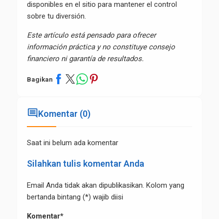
disponibles en el sitio para mantener el control
sobre tu diversión.
Este artículo está pensado para ofrecer
información práctica y no constituye consejo
financiero ni garantía de resultados.
Bagikan
comment
Komentar (0)
Saat ini belum ada komentar
Silahkan tulis komentar Anda
Email Anda tidak akan dipublikasikan. Kolom yang
bertanda bintang (*) wajib diisi
Komentar*