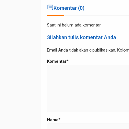
comment
Komentar (0)
Saat ini belum ada komentar
Silahkan tulis komentar Anda
Email Anda tidak akan dipublikasikan. Kolom 
Komentar*
Nama*