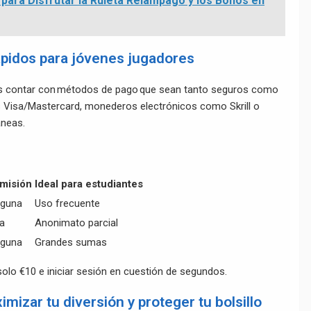
 para Disfrutar la Ruleta Relámpago y los Bonos en
pidos para jóvenes jugadores
 es contar con métodos de pago que sean tanto seguros como
as Visa/Mastercard, monederos electrónicos como Skrill o
áneas.
misión
Ideal para estudiantes
nguna
Uso frecuente
a
Anonimato parcial
nguna
Grandes sumas
olo €10 e iniciar sesión en cuestión de segundos.
izar tu diversión y proteger tu bolsillo