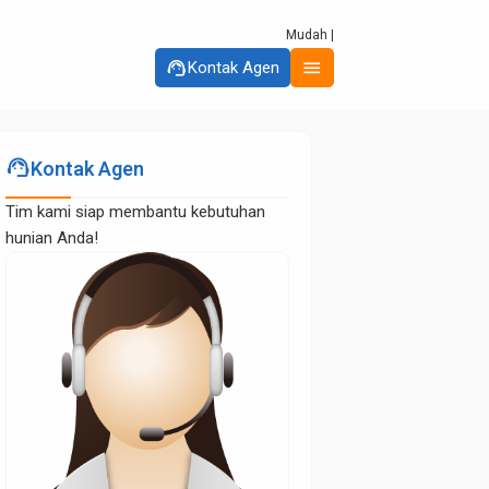
T
i
m
k
a
m
i
support_agent
menu
Kontak Agen
support_agent
Kontak Agen
Tim kami siap membantu kebutuhan
hunian Anda!