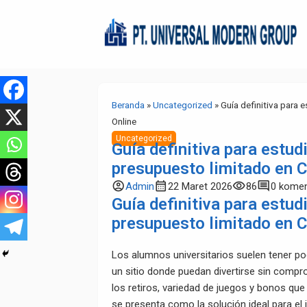
Beranda
»
Uncategorized
»
Guía definitiva para 
Online
Uncategorized
Guía definitiva para estu
presupuesto limitado en C
account_circle
calendar_month
visibility
comment
Admin
22 Maret 2026
86
0 komen
Guía definitiva para estu
presupuesto limitado en C
Los alumnos universitarios suelen tener p
un sitio donde puedan divertirse sin compr
los retiros, variedad de juegos y bonos que
se presenta como la solución ideal para el