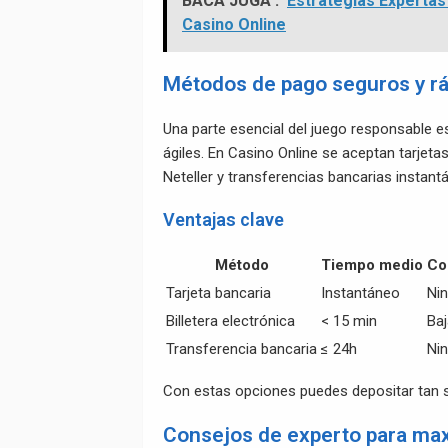
BACA JUGA :
Estrategias Expertas
Casino Online
Métodos de pago seguros y rá
Una parte esencial del juego responsable
ágiles. En Casino Online se aceptan tarjet
Neteller y transferencias bancarias instant
Ventajas clave
Método
Tiempo medio
Co
Tarjeta bancaria
Instantáneo
Ni
Billetera electrónica
< 15 min
Baj
Transferencia bancaria
≤ 24h
Ni
Con estas opciones puedes depositar tan s
Consejos de experto para maxim