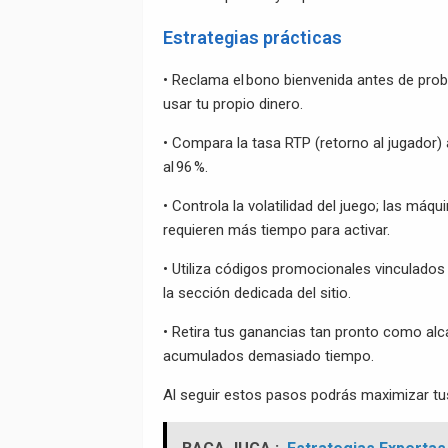
Estrategias prácticas
• Reclama el bono bienvenida antes de probar
usar tu propio dinero.
• Compara la tasa RTP (retorno al jugador)
al 96 %.
• Controla la volatilidad del juego; las má
requieren más tiempo para activar.
• Utiliza códigos promocionales vinculados
la sección dedicada del sitio.
• Retira tus ganancias tan pronto como alca
acumulados demasiado tiempo.
Al seguir estos pasos podrás maximizar tu