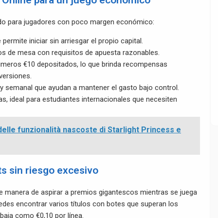
 Online para un juego económico
ado para jugadores con poco margen económico:
ermite iniciar sin arriesgar el propio capital.
os de mesa con requisitos de apuesta razonables.
rimeros €10 depositados, lo que brinda recompensas
versiones.
o y semanal que ayudan a mantener el gasto bajo control.
ras, ideal para estudiantes internacionales que necesiten
delle funzionalità nascoste di Starlight Princess e
s sin riesgo excesivo
e manera de aspirar a premios gigantescos mientras se juega
des encontrar varios títulos con botes que superan los
baja como €0,10 por línea.