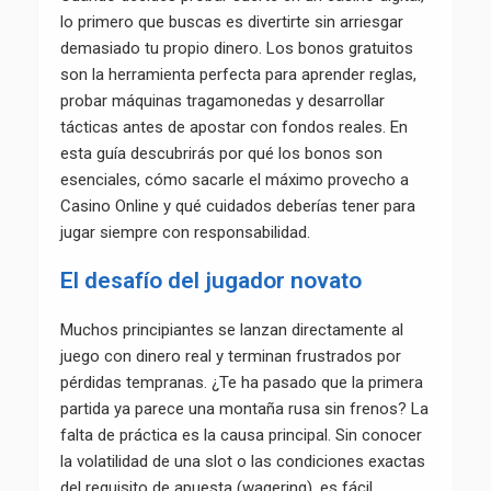
lo primero que buscas es divertirte sin arriesgar
demasiado tu propio dinero. Los bonos gratuitos
son la herramienta perfecta para aprender reglas,
probar máquinas tragamonedas y desarrollar
tácticas antes de apostar con fondos reales. En
esta guía descubrirás por qué los bonos son
esenciales, cómo sacarle el máximo provecho a
Casino Online y qué cuidados deberías tener para
jugar siempre con responsabilidad.
El desafío del jugador novato
Muchos principiantes se lanzan directamente al
juego con dinero real y terminan frustrados por
pérdidas tempranas. ¿Te ha pasado que la primera
partida ya parece una montaña rusa sin frenos? La
falta de práctica es la causa principal. Sin conocer
la volatilidad de una slot o las condiciones exactas
del requisito de apuesta (wagering), es fácil