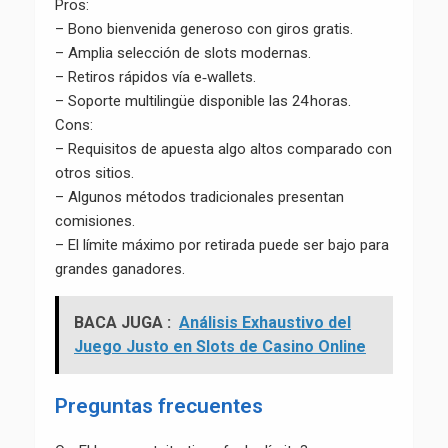
Pros:
– Bono bienvenida generoso con giros gratis.
– Amplia selección de slots modernas.
– Retiros rápidos vía e‑wallets.
– Soporte multilingüe disponible las 24 horas.
Cons:
– Requisitos de apuesta algo altos comparado con
otros sitios.
– Algunos métodos tradicionales presentan
comisiones.
– El límite máximo por retirada puede ser bajo para
grandes ganadores.
BACA JUGA :
Análisis Exhaustivo del
Juego Justo en Slots de Casino Online
Preguntas frecuentes