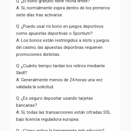
Q: ¿El bono gratuito tiene fecha límite?
A: Sí, normalmente expira dentro de los primeros
siete días tras activarse.
Q: ¿Puedo usar mi bono en juegos deportivos
como apuestas deportivas o Sportium?
A: Los bonos están restringidos a slots y juegos
del casino; las apuestas deportivas requieren
promociones distintas.
Q: ¿Cuánto tiempo tardan los retiros mediante
Skrill?
A: Generalmente menos de 24 horas una vez
validada la solicitud.
Q: ¿Es seguro depositar usando tarjetas
bancarias?
A: Sí, todas las transacciones están cifradas SSL
bajo licencia reguladora europea.
Q: ¿Cómo activo la herramienta anti adicción?