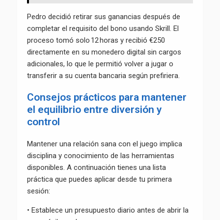
Pedro decidió retirar sus ganancias después de
completar el requisito del bono usando Skrill. El
proceso tomó solo 12 horas y recibió €250
directamente en su monedero digital sin cargos
adicionales, lo que le permitió volver a jugar o
transferir a su cuenta bancaria según prefiriera.
Consejos prácticos para mantener
el equilibrio entre diversión y
control
Mantener una relación sana con el juego implica
disciplina y conocimiento de las herramientas
disponibles. A continuación tienes una lista
práctica que puedes aplicar desde tu primera
sesión:
• Establece un presupuesto diario antes de abrir la