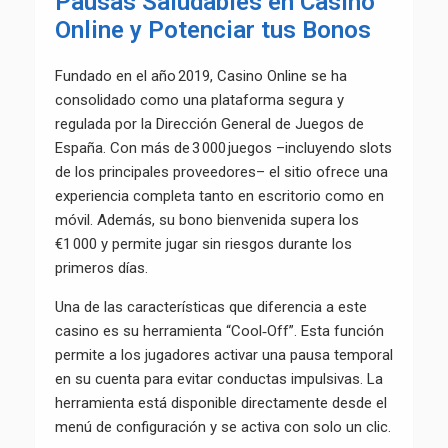
Pausas Saludables en Casino
Online y Potenciar tus Bonos
Fundado en el año 2019, Casino Online se ha
consolidado como una plataforma segura y
regulada por la Dirección General de Juegos de
España. Con más de 3 000 juegos –incluyendo slots
de los principales proveedores– el sitio ofrece una
experiencia completa tanto en escritorio como en
móvil. Además, su bono bienvenida supera los
€1 000 y permite jugar sin riesgos durante los
primeros días.
Una de las características que diferencia a este
casino es su herramienta “Cool‑Off”. Esta función
permite a los jugadores activar una pausa temporal
en su cuenta para evitar conductas impulsivas. La
herramienta está disponible directamente desde el
menú de configuración y se activa con solo un clic.