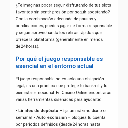
¿Te imaginas poder seguir disfrutando de tus slots
favoritos sin sentir presión por seguir apostando?
Con la combinación adecuada de pausas y
bonificaciones, puedes jugar de forma responsable
y seguir aprovechando los retiros rápidos que
ofrece la plataforma (generalmente en menos
de 24 horas).
Por qué el juego responsable es
esencial en el entorno actual
El juego responsable no es solo una obligación
legal; es una práctica que protege tu bankroll y tu
bienestar emocional. En Casino Online encontrarás
varias herramientas diseñadas para ayudarte:
•
Límites de depósito
– fija un máximo diario o
semanal. •
Auto‑exclusión
– bloquea tu cuenta
por periodos definidos (desde 24 horas hasta