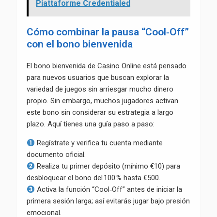
Piattaforme Credentialed
Cómo combinar la pausa “Cool‑Off”
con el bono bienvenida
El bono bienvenida de Casino Online está pensado
para nuevos usuarios que buscan explorar la
variedad de juegos sin arriesgar mucho dinero
propio. Sin embargo, muchos jugadores activan
este bono sin considerar su estrategia a largo
plazo. Aquí tienes una guía paso a paso:
Regístrate y verifica tu cuenta mediante
documento oficial.
Realiza tu primer depósito (mínimo €10) para
desbloquear el bono del 100 % hasta €500.
Activa la función “Cool‑Off” antes de iniciar la
primera sesión larga; así evitarás jugar bajo presión
emocional.