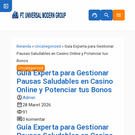
left_panel_open
support_agent
search
menu
Beranda
»
Uncategorized
»
Guía Experta para Gestionar
Pausas Saludables en Casino Online y Potenciar tus
Bonos
Uncategorized
Guía Experta para Gestionar
Pausas Saludables en Casino
Online y Potenciar tus Bonos
account_circle
Admin
calendar_month
28 Maret 2026
visibility
91
comment
0 komentar
Guía Experta para Gestionar