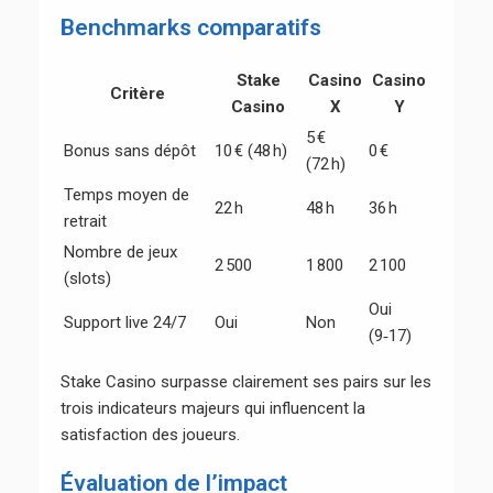
Benchmarks comparatifs
Stake
Casino
Casino
Critère
Casino
X
Y
5 €
Bonus sans dépôt
10 € (48 h)
0 €
(72 h)
Temps moyen de
22 h
48 h
36 h
retrait
Nombre de jeux
2 500
1 800
2 100
(slots)
Oui
Support live 24/7
Oui
Non
(9‑17)
Stake Casino surpasse clairement ses pairs sur les
trois indicateurs majeurs qui influencent la
satisfaction des joueurs.
Évaluation de l’impact