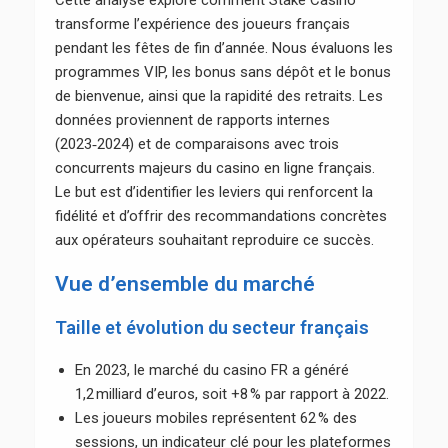
Cette analyse explore comment Stake Casino
transforme l’expérience des joueurs français
pendant les fêtes de fin d’année. Nous évaluons les
programmes VIP, les bonus sans dépôt et le bonus
de bienvenue, ainsi que la rapidité des retraits. Les
données proviennent de rapports internes
(2023‑2024) et de comparaisons avec trois
concurrents majeurs du casino en ligne français.
Le but est d’identifier les leviers qui renforcent la
fidélité et d’offrir des recommandations concrètes
aux opérateurs souhaitant reproduire ce succès.
Vue d’ensemble du marché
Taille et évolution du secteur français
En 2023, le marché du casino FR a généré
1,2 milliard d’euros, soit +8 % par rapport à 2022.
Les joueurs mobiles représentent 62 % des
sessions, un indicateur clé pour les plateformes