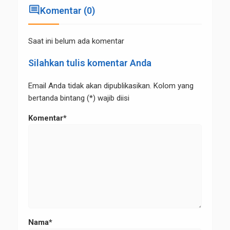
comment
Komentar (0)
Saat ini belum ada komentar
Silahkan tulis komentar Anda
Email Anda tidak akan dipublikasikan. Kolom yang
bertanda bintang (*) wajib diisi
Komentar*
Nama*