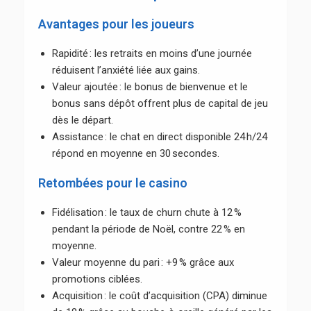
Avantages pour les joueurs
Rapidité : les retraits en moins d’une journée
réduisent l’anxiété liée aux gains.
Valeur ajoutée : le bonus de bienvenue et le
bonus sans dépôt offrent plus de capital de jeu
dès le départ.
Assistance : le chat en direct disponible 24 h/24
répond en moyenne en 30 secondes.
Retombées pour le casino
Fidélisation : le taux de churn chute à 12 %
pendant la période de Noël, contre 22 % en
moyenne.
Valeur moyenne du pari : +9 % grâce aux
promotions ciblées.
Acquisition : le coût d’acquisition (CPA) diminue