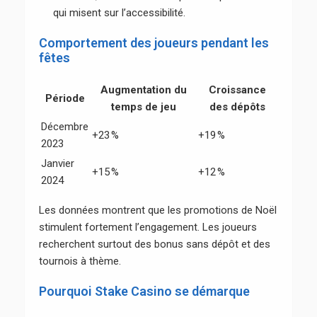
qui misent sur l’accessibilité.
Comportement des joueurs pendant les
fêtes
Augmentation du
Croissance
Période
temps de jeu
des dépôts
Décembre
+23 %
+19 %
2023
Janvier
+15 %
+12 %
2024
Les données montrent que les promotions de Noël
stimulent fortement l’engagement. Les joueurs
recherchent surtout des bonus sans dépôt et des
tournois à thème.
Pourquoi Stake Casino se démarque