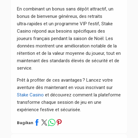
En combinant un bonus sans dépôt attractif, un
bonus de bienvenue généreux, des retraits
ultra‑rapides et un programme VIP festif, Stake
Casino répond aux besoins spécifiques des
joueurs français pendant la saison de Noël. Les
données montrent une amélioration notable de la
rétention et de la valeur moyenne du joueur, tout en
maintenant des standards élevés de sécurité et de
service.
Prêt à profiter de ces avantages ? Lancez votre
aventure dès maintenant en vous inscrivant sur
Stake Casino
et découvrez comment la plateforme
transforme chaque session de jeu en une
expérience festive et sécurisée.
Bagikan