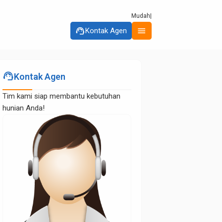
T
i
m
k
a
m
i
support_agent
menu
Kontak Agen
support_agent
Kontak Agen
Tim kami siap membantu kebutuhan
hunian Anda!