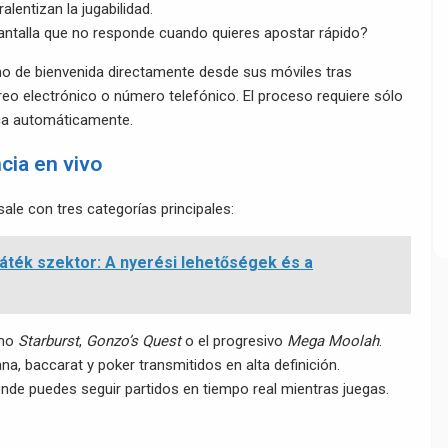
lentizan la jugabilidad.
pantalla que no responde cuando quieres apostar rápido?
no de bienvenida directamente desde sus móviles tras
reo electrónico o número telefónico.​ El proceso requiere sólo
ica automáticamente.
cia en vivo
ale con tres categorías principales:
áték szektor: A nyerési lehetőségek és a
omo
Starburst
,
Gonzo’s Quest
o el progresivo
Mega Moolah
.
na, baccarat y poker transmitidos en alta definición.
de puedes seguir partidos en tiempo real mientras juegas.