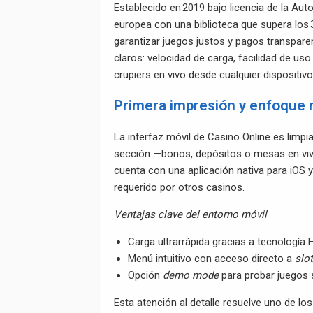
Establecido en 2019 bajo licencia de la Au
europea con una biblioteca que supera los 3
garantizar juegos justos y pagos transparent
claros: velocidad de carga, facilidad de 
crupiers en vivo desde cualquier dispositivo
Primera impresión y enfoque 
La interfaz móvil de Casino Online es limpi
sección —bonos, depósitos o mesas en viv
cuenta con una aplicación nativa para iOS 
requerido por otros casinos.
Ventajas clave del entorno móvil
Carga ultrarrápida gracias a tecnología 
Menú intuitivo con acceso directo a
slo
Opción
demo mode
para probar juegos s
Esta atención al detalle resuelve uno de l