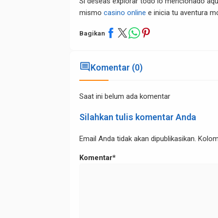
Si deseas explorar todo lo mencionado aqu
mismo
casino online
e inicia tu aventura mo
Bagikan
comment
Komentar (0)
Saat ini belum ada komentar
Silahkan tulis komentar Anda
Email Anda tidak akan dipublikasikan. Kolom 
Komentar*