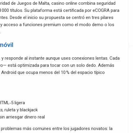
toridad de Juegos de Malta, casino online combina seguridad
 000 títulos.​ Su plataforma está certificada por eCOGRA para
es.​ Desde el inicio su propuesta se centró en tres pilares
uso y acceso a funciones premium como el modo demo o los
.
móvil
a y responde al instante aunque uses conexiones lentas.​ Cada
o— está optimizada para tocar con un solo dedo.​ Además
y Android que ocupa menos del 10 % del espacio típico
HTML‑5 ligera
ts
, ruleta y blackjack
in arriesgar dinero real
os problemas más comunes entre los jugadores novatos: la