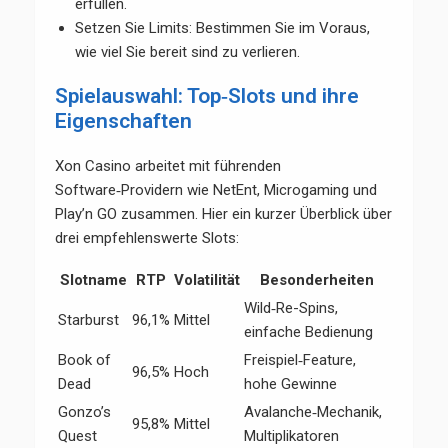
erfüllen.
Setzen Sie Limits: Bestimmen Sie im Voraus,
wie viel Sie bereit sind zu verlieren.
Spielauswahl: Top‑Slots und ihre
Eigenschaften
Xon Casino arbeitet mit führenden
Software‑Providern wie NetEnt, Microgaming und
Play’n GO zusammen. Hier ein kurzer Überblick über
drei empfehlenswerte Slots:
Slotname
RTP
Volatilität
Besonderheiten
Wild‑Re-Spins,
Starburst
96,1%
Mittel
einfache Bedienung
Book of
Freispiel‑Feature,
96,5%
Hoch
Dead
hohe Gewinne
Gonzo’s
Avalanche‑Mechanik,
95,8%
Mittel
Quest
Multiplikatoren