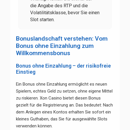
die Angabe des RTP und die
Volatilitätsklasse, bevor Sie einen
Slot starten.
Bonuslandschaft verstehen: Vom
Bonus ohne Einzahlung zum
Willkommensbonus
Bonus ohne Einzahlung – der risikofreie
Einstieg
Ein Bonus ohne Einzahlung ermöglicht es neuen
Spielern, echtes Geld zu setzen, ohne eigene Mittel
zu riskieren. Xon Casino bietet diesen Bonus
gezielt für die Registrierung an. Das bedeutet: Nach
dem Anlegen eines Kontos erhalten Sie sofort ein
kleines Guthaben, das Sie für ausgewählte Slots
verwenden können.