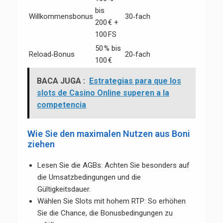
bis
Willkommensbonus
30‑fach
200 € +
100 FS
50 % bis
Reload‑Bonus
20‑fach
100 €
BACA JUGA :
Estrategias para que los
slots de Casino Online superen a la
competencia
Wie Sie den maximalen Nutzen aus Boni
ziehen
Lesen Sie die AGBs: Achten Sie besonders auf
die Umsatzbedingungen und die
Gültigkeitsdauer.
Wählen Sie Slots mit hohem RTP: So erhöhen
Sie die Chance, die Bonusbedingungen zu