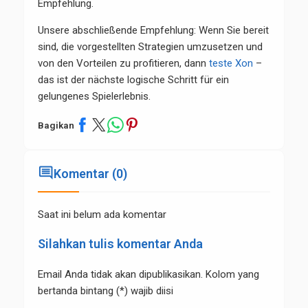
Empfehlung.
Unsere abschließende Empfehlung: Wenn Sie bereit
sind, die vorgestellten Strategien umzusetzen und
von den Vorteilen zu profitieren, dann
teste Xon
–
das ist der nächste logische Schritt für ein
gelungenes Spielerlebnis.
Bagikan
comment
Komentar (0)
Saat ini belum ada komentar
Silahkan tulis komentar Anda
Email Anda tidak akan dipublikasikan. Kolom yang
bertanda bintang (*) wajib diisi