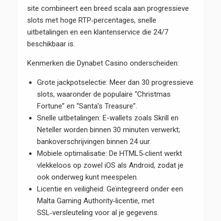
site combineert een breed scala aan progressieve
slots met hoge RTP‑percentages, snelle
uitbetalingen en een klantenservice die 24/7
beschikbaar is.
Kenmerken die Dynabet Casino onderscheiden:
Grote jackpotselectie: Meer dan 30 progressieve
slots, waaronder de populaire “Christmas
Fortune” en “Santa’s Treasure”.
Snelle uitbetalingen: E-wallets zoals Skrill en
Neteller worden binnen 30 minuten verwerkt;
bankoverschrijvingen binnen 24 uur.
Mobiele optimalisatie: De HTML5‑client werkt
vlekkeloos op zowel iOS als Android, zodat je
ook onderweg kunt meespelen.
Licentie en veiligheid: Geïntegreerd onder een
Malta Gaming Authority‑licentie, met
SSL‑versleuteling voor al je gegevens.