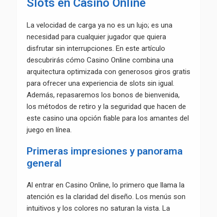
Slots en Casino Online
La velocidad de carga ya no es un lujo; es una
necesidad para cualquier jugador que quiera
disfrutar sin interrupciones. En este artículo
descubrirás cómo Casino Online combina una
arquitectura optimizada con generosos giros gratis
para ofrecer una experiencia de slots sin igual.
Además, repasaremos los bonos de bienvenida,
los métodos de retiro y la seguridad que hacen de
este casino una opción fiable para los amantes del
juego en línea.
Primeras impresiones y panorama
general
Al entrar en Casino Online, lo primero que llama la
atención es la claridad del diseño. Los menús son
intuitivos y los colores no saturan la vista. La