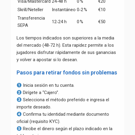
Visa/Mastercard
24‑48 h
0 %
€20
Skrill/Neteller
Instantáneo
0‑2 %
€10
Transferencia
12‑24 h
0 %
€50
SEPA
Los tiempos indicados son superiores a la media
del mercado (48‑72 h). Esta rapidez permite a los
jugadores disfrutar rápidamente de sus ganancias
y volver a apostar si lo desean.
Pasos para retirar fondos sin problemas
Inicia sesión en tu cuenta.
Dirígete a “Cajero”.
Selecciona el método preferido e ingresa el
importe deseado.
Confirma tu identidad mediante documento
oficial (requisito KYC).
Recibe el dinero según el plazo indicado en la