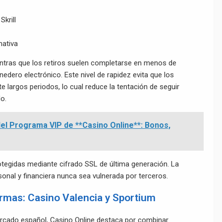
krill
mativa
entras que los retiros suelen completarse en menos de
nedero electrónico. Este nivel de rapidez evita que los
 largos periodos, lo cual reduce la tentación de seguir
o.
del Programa VIP de **Casino Online**: Bonos,
tegidas mediante cifrado SSL de última generación. La
sonal y financiera nunca sea vulnerada por terceros.
rmas: Casino Valencia y Sportium
rcado español, Casino Online destaca por combinar