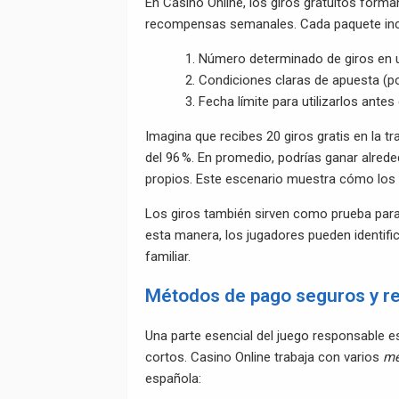
En Casino Online, los giros gratuitos forma
recompensas semanales. Cada paquete inc
Número determinado de giros en 
Condiciones claras de apuesta (por
Fecha límite para utilizarlos antes
Imagina que recibes 20 giros gratis en la t
del 96 %. En promedio, podrías ganar alred
propios. Este escenario muestra cómo los g
Los giros también sirven como prueba par
esta manera, los jugadores pueden identif
familiar.
Métodos de pago seguros y re
Una parte esencial del juego responsable e
cortos. Casino Online trabaja con varios
mé
española: