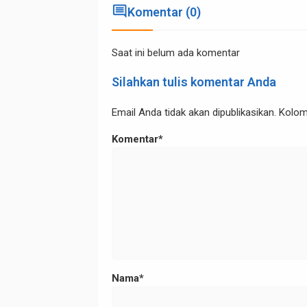
comment
Komentar (0)
Saat ini belum ada komentar
Silahkan tulis komentar Anda
Email Anda tidak akan dipublikasikan. Kolom 
Komentar*
Nama*