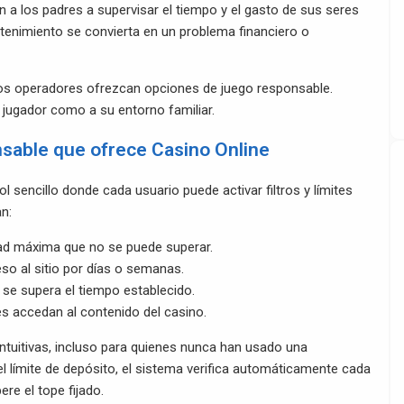
 a los padres a supervisar el tiempo y el gasto de sus seres
etenimiento se convierta en un problema financiero o
los operadores ofrezcan opciones de juego responsable.
 jugador como a su entorno familiar.
sable que ofrece Casino Online
l sencillo donde cada usuario puede activar filtros y límites
n:
idad máxima que no se puede superar.
so al sitio por días o semanas.
se supera el tiempo establecido.
s accedan al contenido del casino.
ntuitivas, incluso para quienes nunca han usado una
 el límite de depósito, el sistema verifica automáticamente cada
re el tope fijado.