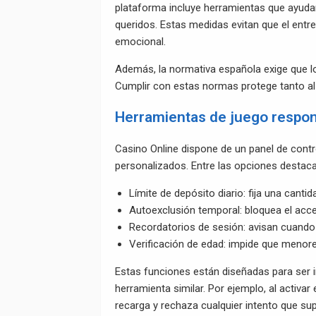
plataforma incluye herramientas que ayudan
queridos. Estas medidas evitan que el entr
emocional.
Además, la normativa española exige que 
Cumplir con estas normas protege tanto al
Herramientas de juego respon
Casino Online dispone de un panel de contro
personalizados. Entre las opciones destaca
Límite de depósito diario: fija una cant
Autoexclusión temporal: bloquea el acce
Recordatorios de sesión: avisan cuando 
Verificación de edad: impide que menore
Estas funciones están diseñadas para ser i
herramienta similar. Por ejemplo, al activar
recarga y rechaza cualquier intento que supe