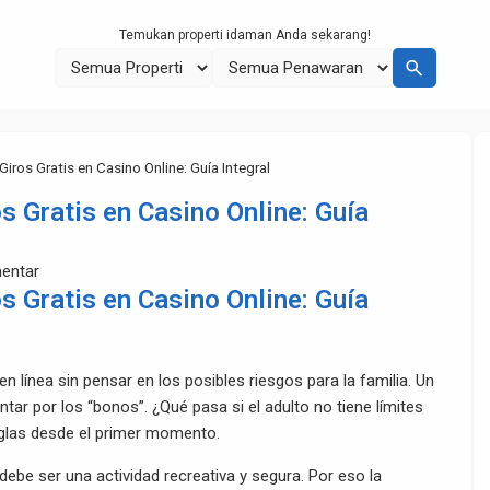
Temukan properti idaman Anda sekarang!
search
Giros Gratis en Casino Online: Guía Integral
s Gratis en Casino Online: Guía
entar
s Gratis en Casino Online: Guía
línea sin pensar en los posibles riesgos para la familia. Un
tar por los “bonos”. ¿Qué pasa si el adulto no tiene límites
eglas desde el primer momento.
ebe ser una actividad recreativa y segura. Por eso la