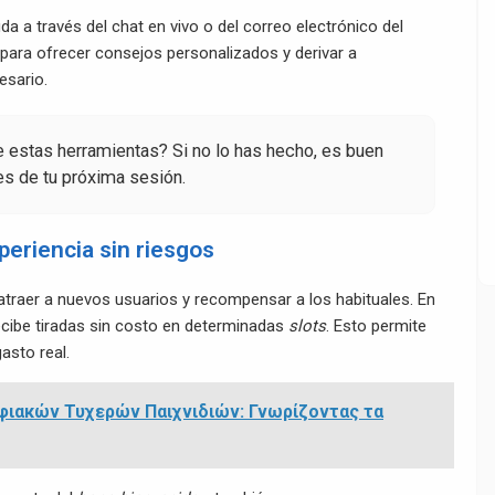
a a través del chat en vivo o del correo electrónico del
 para ofrecer consejos personalizados y derivar a
esario.
 estas herramientas? Si no lo has hecho, es buen
es de tu próxima sesión.
periencia sin riesgos
atraer a nuevos usuarios y recompensar a los habituales. En
recibe tiradas sin costo en determinadas
slots
. Esto permite
asto real.
φιακών Τυχερών Παιχνιδιών: Γνωρίζοντας τα