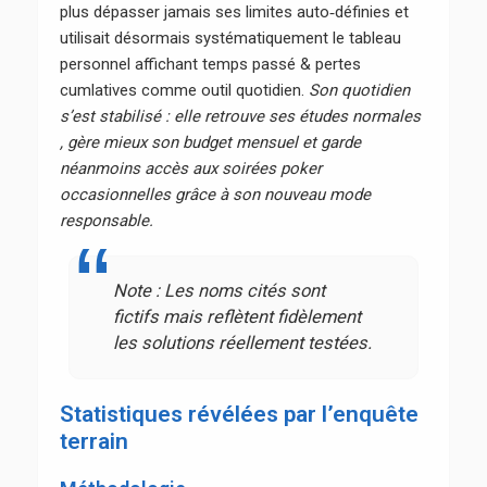
plus dépasser jamais ses limites auto‑définies et
utilisait désormais systématiquement le tableau
personnel affichant temps passé & pertes
cumlatives comme outil quotidien.
Son quotidien
s’est stabilisé : elle retrouve ses études normales
, gère mieux son budget mensuel et garde
néanmoins accès aux soirées poker
occasionnelles grâce à son nouveau mode
responsable.
Note : Les noms cités sont
fictifs mais reflètent fidèlement
les solutions réellement testées.
Statistiques révélées par l’enquête
terrain