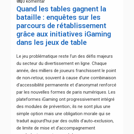
comment
0 komentar
Quand les tables gagnent la
bataille : enquêtes sur les
parcours de rétablissement
grâce aux initiatives iGaming
dans les jeux de table
Le jeu problématique reste l’un des défis majeurs
du secteur du divertissement en ligne. Chaque
année, des milliers de joueurs franchissent le point
de non‑retour, souvent à cause d’une combinaison
d’accessibilité permanente et d’anonymat renforcé
par les nouvelles formes de paris numériques. Les
plateformes iGaming ont progressivement intégré
des modules de prévention ; ils ne sont plus une
simple option mais une obligation morale qui se
traduit aujourd’hui par des outils d’auto‑exclusion,
de limite de mise et d’accompagnement