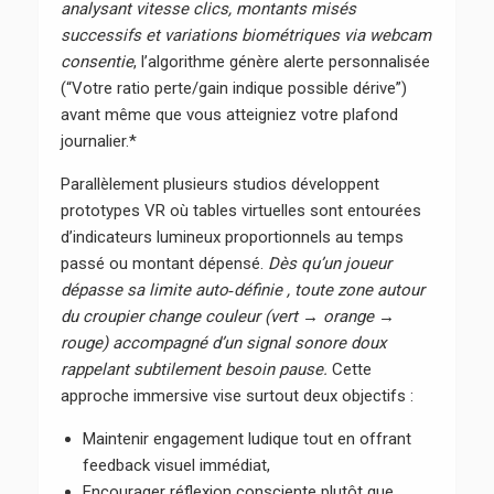
analysant vitesse clics, montants misés
successifs et variations biométriques via webcam
consentie
, l’algorithme génère alerte personnalisée
(“Votre ratio perte/gain indique possible dérive”)
avant même que vous atteigniez votre plafond
journalier.*
Parallèlement plusieurs studios développent
prototypes VR où tables virtuelles sont entourées
d’indicateurs lumineux proportionnels au temps
passé ou montant dépensé.
Dès qu’un joueur
dépasse sa limite auto‑définie , toute zone autour
du croupier change couleur (vert → orange →
rouge) accompagné d’un signal sonore doux
rappelant subtilement besoin pause.
Cette
approche immersive vise surtout deux objectifs :
Maintenir engagement ludique tout en offrant
feedback visuel immédiat,
Encourager réflexion consciente plutôt que