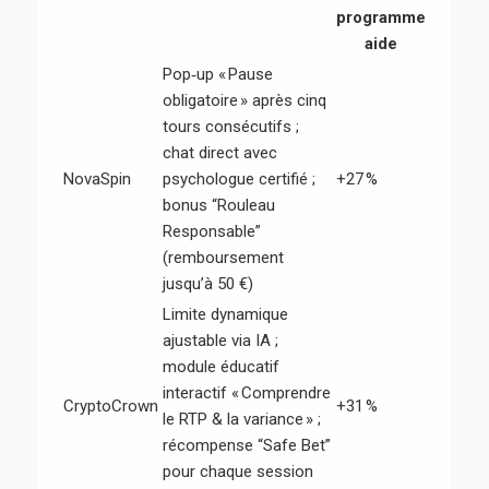
programme
aide
Pop‑up « Pause
obligatoire » après cinq
tours consécutifs ;
chat direct avec
NovaSpin
psychologue certifié ;
+27 %
bonus “Rouleau
Responsable”
(remboursement
jusqu’à 50 €)
Limite dynamique
ajustable via IA ;
module éducatif
interactif « Comprendre
CryptoCrown
+31 %
le RTP & la variance » ;
récompense “Safe Bet”
pour chaque session