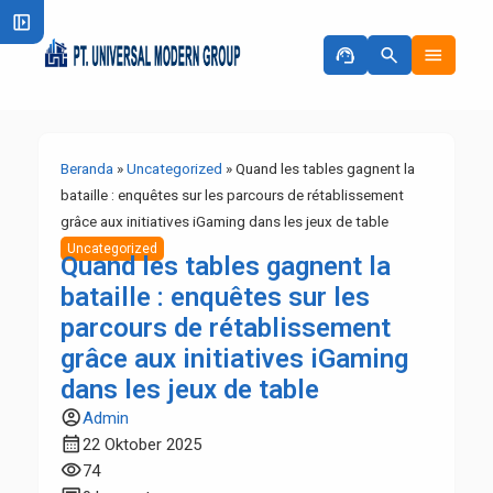
left_panel_open
support_agent
search
menu
Beranda
»
Uncategorized
»
Quand les tables gagnent la
bataille : enquêtes sur les parcours de rétablissement
grâce aux initiatives iGaming dans les jeux de table
Uncategorized
Quand les tables gagnent la
bataille : enquêtes sur les
parcours de rétablissement
grâce aux initiatives iGaming
dans les jeux de table
account_circle
Admin
calendar_month
22 Oktober 2025
visibility
74