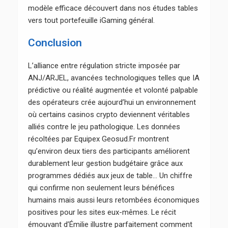
modèle efficace découvert dans nos études tables
vers tout portefeuille iGaming général.
Conclusion
L’alliance entre régulation stricte imposée par
ANJ/ARJEL, avancées technologiques telles que IA
prédictive ou réalité augmentée et volonté palpable
des opérateurs crée aujourd’hui un environnement
où certains casinos crypto deviennent véritables
alliés contre le jeu pathologique.​ Les données
récoltées par Equipex Geosud.Fr montrent
qu’environ deux tiers des participants améliorent
durablement leur gestion budgétaire grâce aux
programmes dédiés aux jeux de table… Un chiffre
qui confirme non seulement leurs bénéfices
humains mais aussi leurs retombées économiques
positives pour les sites eux-mêmes.​ Le récit
émouvant d’Émilie illustre parfaitement comment