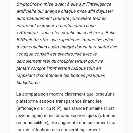
CryptoCrown mise quant à elle sur l’intelligence
artificielle qui analyse chaque mise afin d’ajuster
automatiquement la limite journalière tout en
informant le joueur via notification push
« Attention : vous êtes proche du seuil fixé ». Enfin
BitRoulette offre une expérience immersive grâce
à son coaching audio intégré durant la roulette live
; chaque conseil est synchronisé avec le
déroulement réel du croupier virtuel pour ne
jamais rompre l’immersion ludique tout en
rappelant discrètement les bonnes pratiques
budgétaires.
La comparaison montre clairement que lorsqu’une
plateforme associe transparence financière
(affichage clair du RTP), assistance humaine (chat
psychologue) et incitations économiques (« bonus
responsabilité »), elle augmente non seulement son
taux de rétention mais convertit également