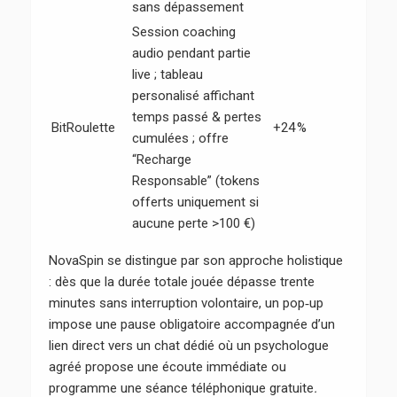
sans dépassement
Session coaching
audio pendant partie
live ; tableau
personalisé affichant
temps passé & pertes
BitRoulette
+24 %
cumulées ; offre
“Recharge
Responsable” (tokens
offerts uniquement si
aucune perte >100 €)
NovaSpin se distingue par son approche holistique
: dès que la durée totale jouée dépasse trente
minutes sans interruption volontaire, un pop‑up
impose une pause obligatoire accompagnée d’un
lien direct vers un chat dédié où un psychologue
agréé propose une écoute immédiate ou
programme une séance téléphonique gratuite
.