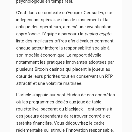
psychologique en temps réel.
C’est dans ce contexte qu’Equipex Geosud.Fr, site
indépendant spécialisé dans le classement et la
critique des opérateurs, a mené une investigation
approfondie : l’équipe a parcouru la
casino crypto
liste des meilleures offres afin d’évaluer comment
chaque acteur intègre la responsabilité sociale à
son modèle économique. Le rapport dévoile
notamment les pratiques innovantes adoptées par
plusieurs Bitcoin casinos qui placent le joueur au
cœur de leurs priorités tout en conservant un RTP
attractif et une volatilité maîtrisée.
L’article s’appuie sur sept études de cas concrètes
où les programmes dédiés aux jeux de table –
roulette live, baccarat ou blackjack – ont permis à
des joueurs dépendants de retrouver contrôle et
sérénité financière. Vous découvrirez le cadre
réglementaire qui stimule l’innovation responsable,