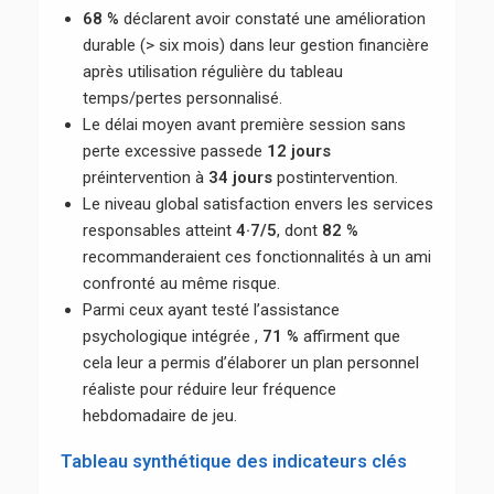
68 %
déclarent avoir constaté une amélioration
durable (> six mois) dans leur gestion financière
après utilisation régulière du tableau
temps/pertes personnalisé.
Le délai moyen avant première session sans
perte excessive passede
12 jours
préintervention à
34 jours
postintervention.
Le niveau global satisfaction envers les services
responsables atteint
4·7/5
, dont
82 %
recommanderaient ces fonctionnalités à un ami
confronté au même risque.
Parmi ceux ayant testé l’assistance
psychologique intégrée ,
71 %
affirment que
cela leur a permis d’élaborer un plan personnel
réaliste pour réduire leur fréquence
hebdomadaire de jeu.
Tableau synthétique des indicateurs clés