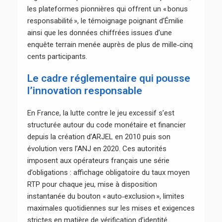
les plateformes pionnières qui offrent un « bonus
responsabilité », le témoignage poignant d’Émilie
ainsi que les données chiffrées issues d’une
enquête terrain menée auprès de plus de mille‑cinq
cents participants.
Le cadre réglementaire qui pousse
l’innovation responsable
En France, la lutte contre le jeu excessif s’est
structurée autour du code monétaire et financier
depuis la création d’ARJEL en 2010 puis son
évolution vers l’ANJ en 2020. Ces autorités
imposent aux opérateurs français une série
d’obligations : affichage obligatoire du taux moyen
RTP pour chaque jeu, mise à disposition
instantanée du bouton « auto‑exclusion », limites
maximales quotidiennes sur les mises et exigences
strictes en matière de vérification d’identité