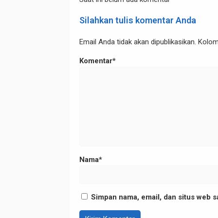
Silahkan tulis komentar Anda
Email Anda tidak akan dipublikasikan. Kolom 
Komentar*
Nama*
Simpan nama, email, dan situs web s