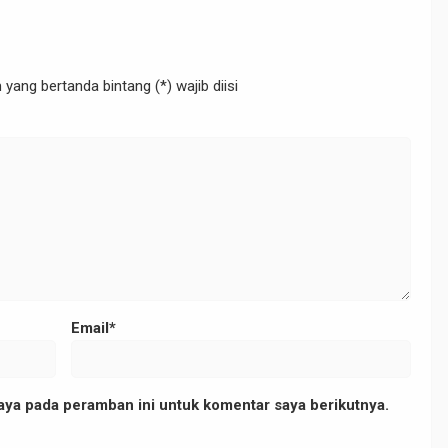
yang bertanda bintang (*) wajib diisi
Email*
aya pada peramban ini untuk komentar saya berikutnya.