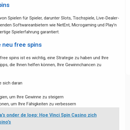
pins
von Spielen für Spieler, darunter Slots, Tischspiele, Live-Dealer-
hrenden Softwareanbietern wie NetEnt, Microgaming und Play’n
ertige Spielerfahrung garantiert.
e neu free spins
ree spins ist es wichtig, eine Strategie zu haben und Ihre
 Tipps, die Ihnen helfen können, Ihre Gewinnchancen zu
e sich daran
ien, um Ihre Gewinne zu steigern
nen, um Ihre Fähigkeiten zu verbessern
’s onder de loep: Hoe Vinci Spin Casino zich
ino’s