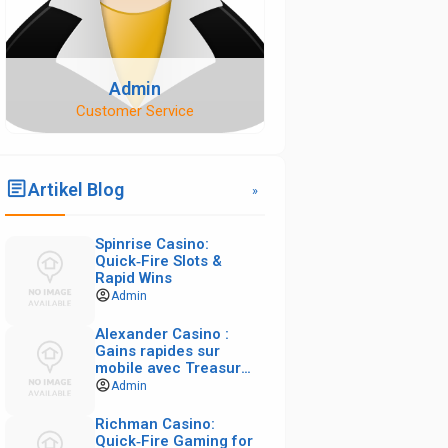
Admin
Customer Service
universal.modern.group
@queensharesidence1
0821-9477-0789
0821-9477-0789
article
Artikel Blog
»
Spinrise Casino:
Quick‑Fire Slots &
Rapid Wins
account_circle
Admin
Alexander Casino :
Gains rapides sur
mobile avec Treasure
of Alexander et plus
account_circle
Admin
encore
Richman Casino:
Quick‑Fire Gaming for