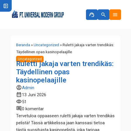
left_panel_open
support_agent
search
menu
Beranda
»
Uncategorized
»
Ruletti jakaja varten trendikäs:
Täydellinen opas kasinopelaajille
Uncategorized
Ruletti jakaja varten trendikäs:
Täydellinen opas
kasinopelaajille
account_circle
Admin
calendar_month
13 Juni 2026
visibility
51
comment
0 komentar
Tervetuloa oppaaseen ruletti jakaja varten trendikäs
pelistä! Tässä artikkelissa jaan kanssasi tietoa
tästä suosituista kasinopelistä, joka tarjoaa