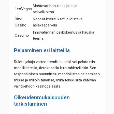
Mahtavat bonukset ja laaja
LeoVegas
pelivalikoima
Rizk
Nopeat kotiutukset ja loistava
Casino
asiakaspalvelu
Innovatiivinen pelikokemus ja hauska
Casumo
teema
Pelaaminen eri laitteilla
Ruletti jakaja varten trendikäs peliä voi pelata niin
mobiililaitteilla, tietokoneilla kuin tableteillakin. Sen
responsiivinen suunnittelu mahdollistaa pelaamisen
missä ja milloin tahansa, mikä tekee siitä kätevän
vaihtoehdon kasinopelaajille.
Oikeudenmukaisuuden
tarkistaminen