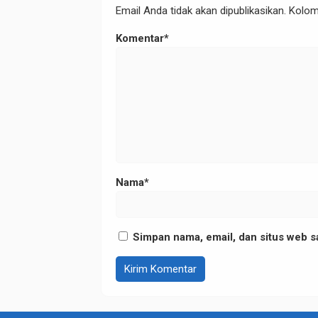
Email Anda tidak akan dipublikasikan. Kolom 
Komentar*
Nama*
Simpan nama, email, dan situs web s