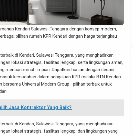
umahan Kendari Sulawesi Tenggara dengan konsep modern,
rbagai pilihan rumah KPR Kendari dengan harga terjangkau
erbaik di Kendari, Sulawesi Tenggara, yang menghadirkan
gan lokasi strategis, fasilitas lengkap, serta lingkungan aman,
ang mencari rumah impian. Dapatkan hunian dengan desain
ermasuk kemudahan dalam pengajuan KPR melalui BTN Kendari
n bersama Universal Modern Group—pilihan terbaik untuk
ari.
lih Jasa Kontraktor Yang Baik?
erbaik di Kendari, Sulawesi Tenggara, yang menghadirkan
gan lokasi strategis, fasilitas lengkap, dan lingkungan yang