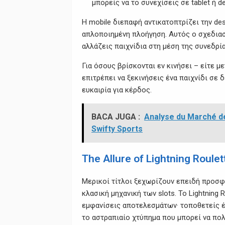
μπορείς να το συνεχίσεις σε tablet ή 
Η mobile διεπαφή αντικατοπτρίζει την de
απλοποιημένη πλοήγηση. Αυτός ο σχεδιασμ
αλλάζεις παιχνίδια στη μέση της συνεδρία
Για όσους βρίσκονται εν κινήσει – είτε μ
επιτρέπει να ξεκινήσεις ένα παιχνίδι σε 
ευκαιρία για κέρδος.
BACA JUGA :
Analyse du Marché d
Swifty Sports
The Allure of Lightning Roul
Μερικοί τίτλοι ξεχωρίζουν επειδή προσφ
κλασική μηχανική των slots. Το Lightning
εμφανίσεις αποτελεσμάτων· τοποθετείς έν
το αστραπιαίο χτύπημα που μπορεί να πο