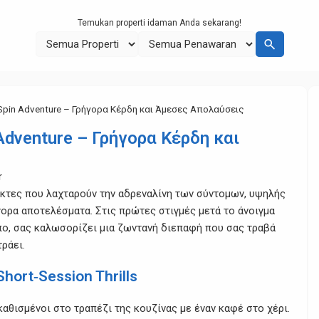
Temukan properti idaman Anda sekarang!
search
Spin Adventure – Γρήγορα Κέρδη και Άμεσες Απολαύσεις
Adventure – Γρήγορα Κέρδη και
r
αίκτες που λαχταρούν την αδρεναλίνη των σύντομων, υψηλής
ρα αποτελέσματα. Στις πρώτες στιγμές μετά το άνοιγμα
πο, σας καλωσορίζει μια ζωντανή διεπαφή που σας τραβά
ράει.
hort‑Session Thrills
αθισμένοι στο τραπέζι της κουζίνας με έναν καφέ στο χέρι.