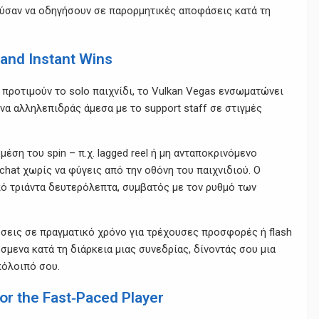
ύσαν να οδηγήσουν σε παρορμητικές αποφάσεις κατά τη
 and Instant Wins
προτιμούν το solo παιχνίδι, το Vulkan Vegas ενσωματώνει
 να αλληλεπιδράς άμεσα με το support staff σε στιγμές
έση του spin – π.χ. lagged reel ή μη ανταποκρινόμενο
chat χωρίς να φύγεις από την οθόνη του παιχνιδιού. Ο
ό τριάντα δευτερόλεπτα, συμβατός με τον ρυθμό των
ώσεις σε πραγματικό χρόνο για τρέχουσες προσφορές ή flash
μενα κατά τη διάρκεια μιας συνεδρίας, δίνοντάς σου μια
πόλοιπό σου.
or the Fast‑Paced Player