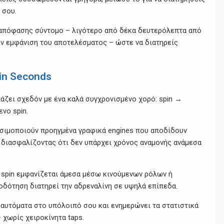
 σου.
ο απόφασης σύντομο – λιγότερο από δέκα δευτερόλεπτα από
ην εμφάνιση του αποτελέσματος – ώστε να διατηρείς
 in Seconds
άζει σχεδόν με ένα καλά συγχρονισμένο χορό: spin →
νο spin.
ρησιμοποιούν προηγμένα γραφικά engines που αποδίδουν
, διασφαλίζοντας ότι δεν υπάρχει χρόνος αναμονής ανάμεσα
 spin εμφανίζεται άμεσα μέσω κινούμενων ρόλων ή
δότηση διατηρεί την αδρεναλίνη σε υψηλά επίπεδα.
 αυτόματα στο υπόλοιπό σου και ενημερώνει τα στατιστικά
 χωρίς χειροκίνητα taps.