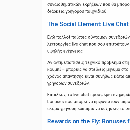
συναισθηματικών εκρήξεων που θα μπορο
διάρκεια γρήγορου παιχνιδιού.
The Social Element: Live Chat
Ενώ πολλοί παίκτες σύντομων συνεδριών 
λειτουργίες live chat που σου επιτρέπουν
υψηλής ενέργειας.
Αν αντιμετωπίσεις τεχνικό πρόβλημα στη μ
κουμπί – μπορείς να στείλεις μήνυμα στο 
χρόνος απάντησης είναι συνήθως κάτω απ
γρήγορων συνεδριών.
Επιπλέον, το live chat προσφέρει ενημερ
bonuses που μπορεί να εμφανιστούν απρόσ
ακόμα γρήγορη ευκαιρία να αυξήσεις το υ
Rewards on the Fly: Bonuses f