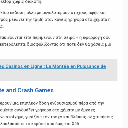
desktop χωρίς διακοπή.
sktop έκδοση, αλλά με μεγαλύτερους στόχους αφής και
ός μειώνει την τριβή όταν κάνεις γρήγορα στοιχήματα ή
ς.
ετακινούνται είτε περιμένουν στη σειρά – η εφαρμογή σου
δευτερόλεπτα, διασφαλίζοντας ότι ποτέ δεν θα χάσεις μια
es Casinos en Ligne : La Montée en Puissance de
ette and Crash Games
έρουν μια επιπλέον δόση ενθουσιασμού πέρα από την
 Roulette συνδυάζει γρήγορα στοιχήματα με άμεσες
α στοίχημα, γυρίζεις τον τροχό και βλέπεις αν χτυπήσεις
λλαπλασιάσει το κέρδος σου έως και X45.