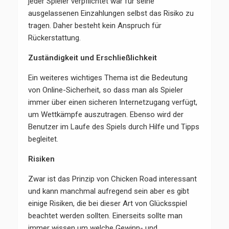
jeder Spieler verpflichtet war für seine
ausgelassenen Einzahlungen selbst das Risiko zu
tragen. Daher besteht kein Anspruch für
Rückerstattung.
Zuständigkeit und Erschließlichkeit
Ein weiteres wichtiges Thema ist die Bedeutung
von Online-Sicherheit, so dass man als Spieler
immer über einen sicheren Internetzugang verfügt,
um Wettkämpfe auszutragen. Ebenso wird der
Benutzer im Laufe des Spiels durch Hilfe und Tipps
begleitet.
Risiken
Zwar ist das Prinzip von Chicken Road interessant
und kann manchmal aufregend sein aber es gibt
einige Risiken, die bei dieser Art von Glücksspiel
beachtet werden sollten. Einerseits sollte man
immer wissen um welche Gewinn- und