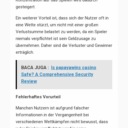
Konzentration auf das Spielen wird dadurch
gesteigert.
Ein weiterer Vorteil ist, dass sich der Nutzer oft in
eine Wette stürzt, um nicht mit einer großen
Verlustsumme belastet zu werden, da ein Spieler
niemals verpflichtet ist sein Geldzusage zu
übernehmen. Daher sind die Verluster und Gewinner
erträglich.
BACA JUGA :
Is papayawins casino
Safe? A Comprehensive Security
Review
Fehlerhaftes Vorurteil
Manchen Nutzern ist aufgrund falscher
Informationen in der Vergangenheit bei
verschiedenen Wettkämpfen nicht bewusst, dass