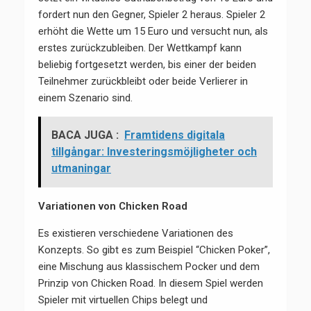
fordert nun den Gegner, Spieler 2 heraus. Spieler 2
erhöht die Wette um 15 Euro und versucht nun, als
erstes zurückzubleiben. Der Wettkampf kann
beliebig fortgesetzt werden, bis einer der beiden
Teilnehmer zurückbleibt oder beide Verlierer in
einem Szenario sind.
BACA JUGA :
Framtidens digitala
tillgångar: Investeringsmöjligheter och
utmaningar
Variationen von Chicken Road
Es existieren verschiedene Variationen des
Konzepts. So gibt es zum Beispiel “Chicken Poker”,
eine Mischung aus klassischem Pocker und dem
Prinzip von Chicken Road. In diesem Spiel werden
Spieler mit virtuellen Chips belegt und