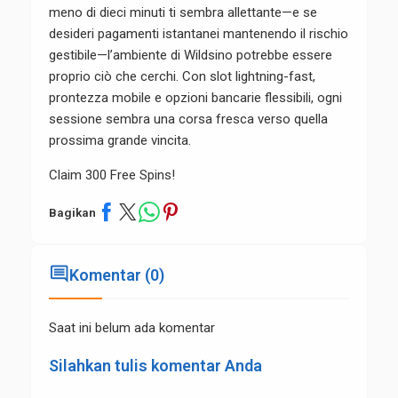
meno di dieci minuti ti sembra allettante—e se
desideri pagamenti istantanei mantenendo il rischio
gestibile—l’ambiente di Wildsino potrebbe essere
proprio ciò che cerchi. Con slot lightning-fast,
prontezza mobile e opzioni bancarie flessibili, ogni
sessione sembra una corsa fresca verso quella
prossima grande vincita.
Claim 300 Free Spins!
Bagikan
comment
Komentar (0)
Saat ini belum ada komentar
Silahkan tulis komentar Anda