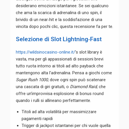
desiderano emozioni istantanee. Se sei qualcuno
che ama la scarica di adrenalina di uno spin, il
brivido di un near‑hit e la soddisfazione di una
vincita dopo pochi clic, questa recensione fa per te.
Selezione di Slot Lightning‑Fast
https://wildsinocasino-online.it/
’s slot library è
vasta, ma per gli appassionati di sessioni brevi
tutto ruota intorno ai titoli ad alto payback che
mantengono alta l’adrenalina. Pensa a giochi come
Sugar Rush 1000
, dove ogni spin può scatenare
una cascata di giri gratuiti, o
Diamond Raid
, che
offre un’improvvisa esplosione di bonus round
quando i rulli si allineano perfettamente.
Titoli ad alta volatilità per massimizzare
pagamenti rapidi
Trigger di jackpot istantanei per chi vuole quella