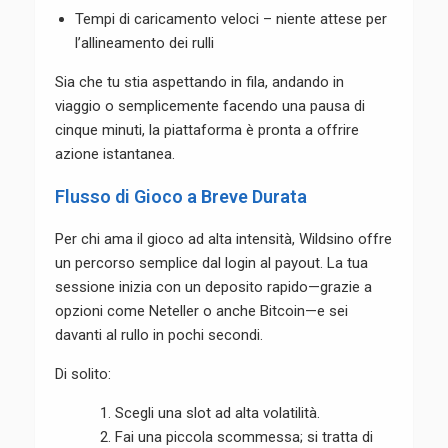
Tempi di caricamento veloci – niente attese per
l’allineamento dei rulli
Sia che tu stia aspettando in fila, andando in
viaggio o semplicemente facendo una pausa di
cinque minuti, la piattaforma è pronta a offrire
azione istantanea.
Flusso di Gioco a Breve Durata
Per chi ama il gioco ad alta intensità, Wildsino offre
un percorso semplice dal login al payout. La tua
sessione inizia con un deposito rapido—grazie a
opzioni come Neteller o anche Bitcoin—e sei
davanti al rullo in pochi secondi.
Di solito:
Scegli una slot ad alta volatilità.
Fai una piccola scommessa; si tratta di