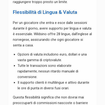
raggiungere troppo presto un limite.
Flessibilità di Lingua & Valuta
Per un giocatore che entra e esce dalle sessioni
durante il giorno, avere supporto per lingua e valuta
è essenziale. Wildsino offre 28 lingue, dall’inglese al
norvegese, assicurando che ogni giocatore si
senta a casa.
Opzioni di valuta includono euro, dollari e una
vasta gamma di criptovalute.
Tutte le transazioni sono elaborate
rapidamente; nessun ritardo manuale di
conversione.
Il supporto clienti è multilingue e attivo durante
le ore di punta in diversi fusi orari.
Questa flessibilità significa che non dovrai mai
preoccuparti di commissioni nascoste o barriere