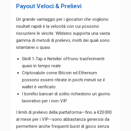
Payout Veloci & Prelievi
Un grande vantaggio per i giocatori che vogliono
risultati rapidi è la velocità con cui possono
riscuotere le vincite. Wildsino supporta una vasta
gamma di metodi di prelievo, molti dei quali sono
istantanei o quasi.
Skrill 1‑Tap e Neteller offrono trasferimenti
quasi in tempo reale.
Criptovalute come Bitcoin ed Ethereum
possono essere ritirate in pochi minuti se il
wallet è verificato.
I bonifici bancari di solito richiedono un giorno
lavorativo per i non-VIP.
I limiti di prelievo della piattaforma—fino a €20 000
al mese per i VIP—sono abbastanza generosi da
permettere anche frequenti burst di gioco senza