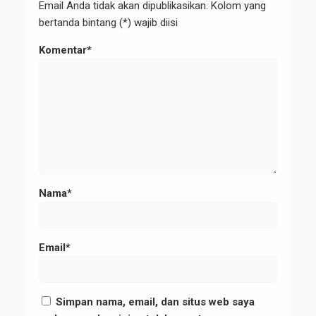
Email Anda tidak akan dipublikasikan. Kolom yang
bertanda bintang (*) wajib diisi
Komentar*
Nama*
Email*
Simpan nama, email, dan situs web saya