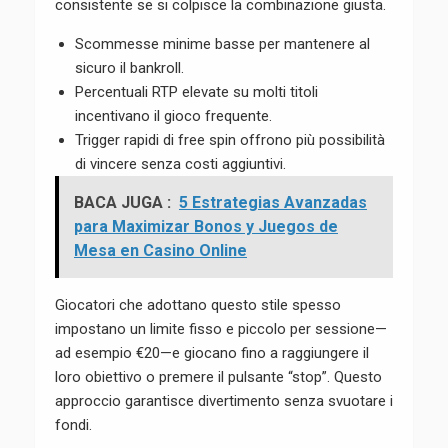
consistente se si colpisce la combinazione giusta.
Scommesse minime basse per mantenere al
sicuro il bankroll.
Percentuali RTP elevate su molti titoli
incentivano il gioco frequente.
Trigger rapidi di free spin offrono più possibilità
di vincere senza costi aggiuntivi.
BACA JUGA :
5 Estrategias Avanzadas
para Maximizar Bonos y Juegos de
Mesa en Casino Online
Giocatori che adottano questo stile spesso
impostano un limite fisso e piccolo per sessione—
ad esempio €20—e giocano fino a raggiungere il
loro obiettivo o premere il pulsante “stop”. Questo
approccio garantisce divertimento senza svuotare i
fondi.