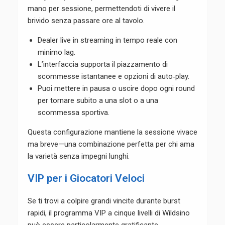
mano per sessione, permettendoti di vivere il
brivido senza passare ore al tavolo.
Dealer live in streaming in tempo reale con
minimo lag.
L’interfaccia supporta il piazzamento di
scommesse istantanee e opzioni di auto‑play.
Puoi mettere in pausa o uscire dopo ogni round
per tornare subito a una slot o a una
scommessa sportiva.
Questa configurazione mantiene la sessione vivace
ma breve—una combinazione perfetta per chi ama
la varietà senza impegni lunghi.
VIP per i Giocatori Veloci
Se ti trovi a colpire grandi vincite durante burst
rapidi, il programma VIP a cinque livelli di Wildsino