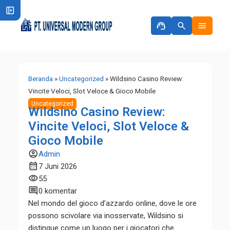
left_panel_open
support_agent
search
menu
Beranda
»
Uncategorized
»
Wildsino Casino Review:
Vincite Veloci, Slot Veloce & Gioco Mobile
Uncategorized
Wildsino Casino Review:
Vincite Veloci, Slot Veloce &
Gioco Mobile
account_circle
Admin
calendar_month
7 Juni 2026
visibility
55
comment
0 komentar
Nel mondo del gioco d’azzardo online, dove le ore
possono scivolare via inosservate, Wildsino si
distingue come un luogo per i giocatori che